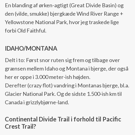
En blanding af ørken-agtigt (Great Divide Basin) og
den (vilde, smukke) bjergkæde Wind River Range +
Yellowstone National Park, hvor jeg traskede lige
forbi Old Faithful.
IDAHO/MONTANA
Delt i to: Først snor ruten sig frem og tilbage over
grænsen mellem Idaho og Montana i bjerge, der også
her er oppe i 3.000 meter-ish højden.
Derefter (crazy flot) vandring i Montanas bjerge, bl.a.
Glacier National Park. Og de sidste 1.500-ish km til
Canada i grizzlybjørne-land.
Continental Divide Trail i forhold til Pacific
Crest Trail?