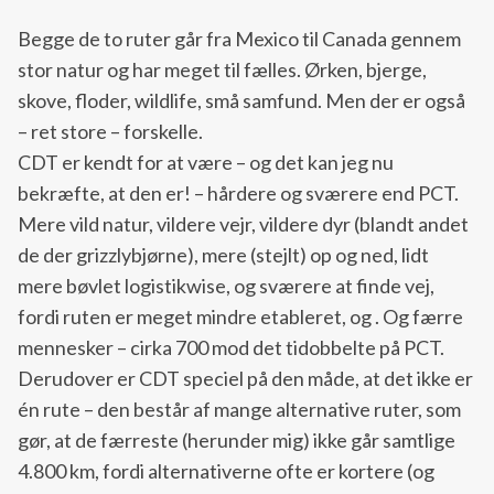
Begge de to ruter går fra Mexico til Canada gennem
stor natur og har meget til fælles. Ørken, bjerge,
skove, floder, wildlife, små samfund. Men der er også
– ret store – forskelle.
CDT er kendt for at være – og det kan jeg nu
bekræfte, at den er! – hårdere og sværere end PCT.
Mere vild natur, vildere vejr, vildere dyr (blandt andet
de der grizzlybjørne), mere (stejlt) op og ned, lidt
mere bøvlet logistikwise, og sværere at finde vej,
fordi ruten er meget mindre etableret, og . Og færre
mennesker – cirka 700 mod det tidobbelte på PCT.
Derudover er CDT speciel på den måde, at det ikke er
én rute – den består af mange alternative ruter, som
gør, at de færreste (herunder mig) ikke går samtlige
4.800 km, fordi alternativerne ofte er kortere (og