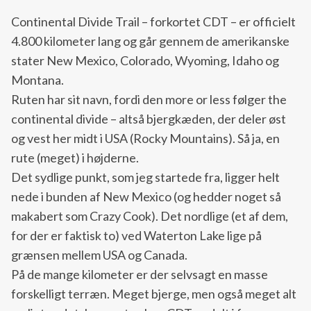
Continental Divide Trail – forkortet CDT – er officielt
4.800 kilometer lang og går gennem de amerikanske
stater New Mexico, Colorado, Wyoming, Idaho og
Montana.
Ruten har sit navn, fordi den more or less følger the
continental divide – altså bjergkæden, der deler øst
og vest her midt i USA (Rocky Mountains). Så ja, en
rute (meget) i højderne.
Det sydlige punkt, som jeg startede fra, ligger helt
nede i bunden af New Mexico (og hedder noget så
makabert som Crazy Cook). Det nordlige (et af dem,
for der er faktisk to) ved Waterton Lake lige på
grænsen mellem USA og Canada.
På de mange kilometer er der selvsagt en masse
forskelligt terræn. Meget bjerge, men også meget alt