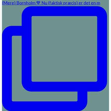
(Mere) Bornholm 💙 Nu (faktisk præcis) er det en m