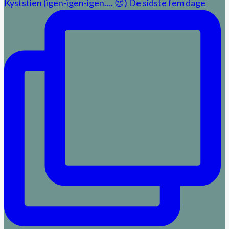
Kyststien (igen-igen-igen…. 😍) De sidste fem dage