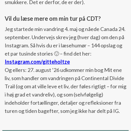
smukkere. Det er derfor, de er der).
Vil du læse mere om min tur på CDT?
Jeg startede min vandring 4. maj og nåede Canada 24.
september. Undervejs skrev jeg (hver dag) om den på
Instagram. Så hvis du er i læsehumør – 144 opslag og
et par tusinde stories 🙂 – find det her:
Instagram.com/gitteholtze
Og ellers: 27. august ’26 udkommer min bog Mit ene
liv, som handler om vandringen på Continental Divide
Trail (og om at ville leve et liv, der føles rigtigt – for mig
i høj grad et vandreliv), og som (selvfølgelig)
indeholder fortællinger, detaljer og refleksioner fra
turen og tiden bagefter, som jeg ikke har delt på IG.