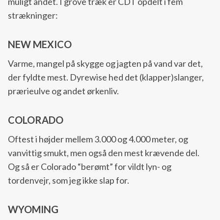
muligt andet. I grove træk er CDT opdelt i fem
strækninger:
NEW MEXICO
Varme, mangel på skygge og jagten på vand var det,
der fyldte mest. Dyrewise hed det (klapper)slanger,
prærieulve og andet ørkenliv.
COLORADO
Oftest i højder mellem 3.000 og 4.000 meter, og
vanvittig smukt, men også den mest krævende del.
Og så er Colorado “berømt” for vildt lyn- og
tordenvejr, som jeg ikke slap for.
WYOMING