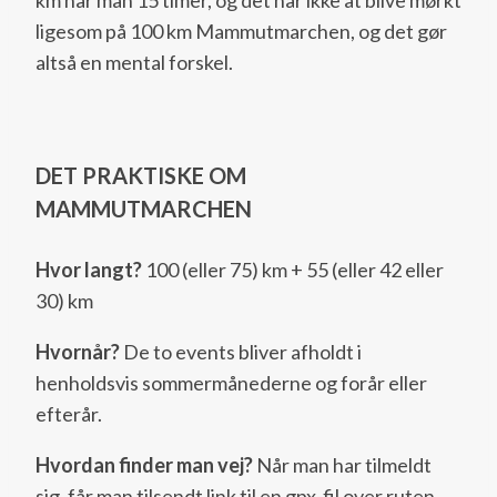
ligesom på 100 km Mammutmarchen, og det gør
altså en mental forskel.
DET PRAKTISKE OM
MAMMUTMARCHEN
Hvor langt?
100 (eller 75) km + 55 (eller 42 eller
30) km
Hvornår?
De to events bliver afholdt i
henholdsvis sommermånederne og forår eller
efterår.
Hvordan finder man vej?
Når man har tilmeldt
sig, får man tilsendt link til en gpx-fil over ruten.