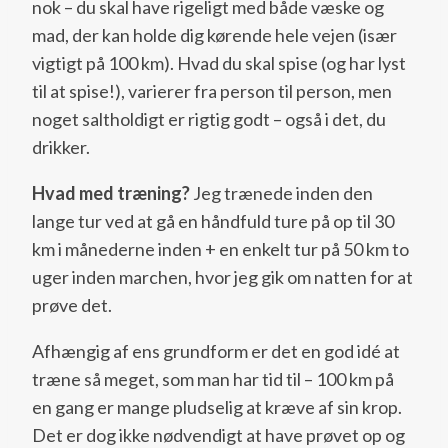
nok – du skal have rigeligt med både væske og
mad, der kan holde dig kørende hele vejen (især
vigtigt på 100 km). Hvad du skal spise (og har lyst
til at spise!), varierer fra person til person, men
noget saltholdigt er rigtig godt – også i det, du
drikker.
Hvad med træning?
Jeg trænede inden den
lange tur ved at gå en håndfuld ture på op til 30
km i månederne inden + en enkelt tur på 50 km to
uger inden marchen, hvor jeg gik om natten for at
prøve det.
Afhængig af ens grundform er det en god idé at
træne så meget, som man har tid til – 100 km på
en gang er mange pludselig at kræve af sin krop.
Det er dog ikke nødvendigt at have prøvet op og