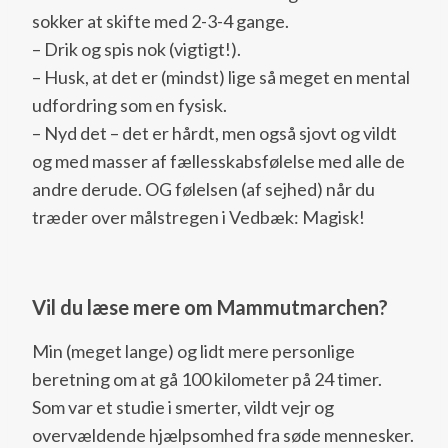
sokker at skifte med 2-3-4 gange.
– Drik og spis nok (vigtigt!).
– Husk, at det er (mindst) lige så meget en mental
udfordring som en fysisk.
– Nyd det – det er hårdt, men også sjovt og vildt
og med masser af fællesskabsfølelse med alle de
andre derude. OG følelsen (af sejhed) når du
træder over målstregen i Vedbæk: Magisk!
Vil du læse mere om Mammutmarchen?
Min (meget lange) og lidt mere personlige
beretning om at gå 100 kilometer på 24 timer.
Som var et studie i smerter, vildt vejr og
overvældende hjælpsomhed fra søde mennesker.