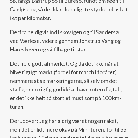
Sø, langs Bastrup Sø til Buresø, rundt om søen til
Ganløse og så det klart kedeligste stykke ad asfalt
i et par kilometer.
Derfra heldigvis ind i skov igen og til Søndersø
ved Værløse, videre gennem Jonstrup Vang og
Hareskoven og så tilbage til start.
Det hele godt afmærket. Og da det ikke når at
blive rigtigt mørkt (fordel for march i foråret)
nemmere at se markeringerne, så selv om det
stadig er en rigtig god idé at have ruten digitalt,
er det ikke helt så stort et must som på 100 km-
turen.
Derudover: Jeg har aldrig været nogen raket,
men det er lidt mere okay på Mini-turen, for til 55
km har man 15 timer, og det når ikke at blive mørkt