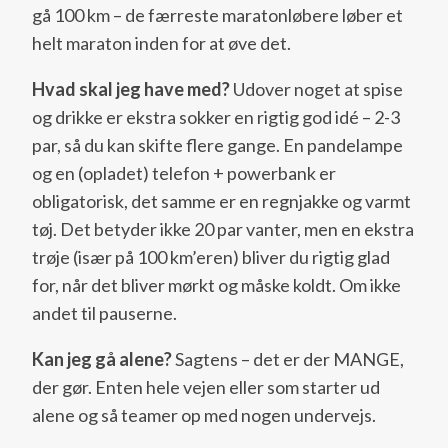
gå 100 km – de færreste maratonløbere løber et
helt maraton inden for at øve det.
Hvad skal jeg have med?
Udover noget at spise
og drikke er ekstra sokker en rigtig god idé – 2-3
par, så du kan skifte flere gange. En pandelampe
og en (opladet) telefon + powerbank er
obligatorisk, det samme er en regnjakke og varmt
tøj. Det betyder ikke 20 par vanter, men en ekstra
trøje (især på 100 km’eren) bliver du rigtig glad
for, når det bliver mørkt og måske koldt. Om ikke
andet til pauserne.
Kan jeg gå alene?
Sagtens – det er der MANGE,
der gør. Enten hele vejen eller som starter ud
alene og så teamer op med nogen undervejs.