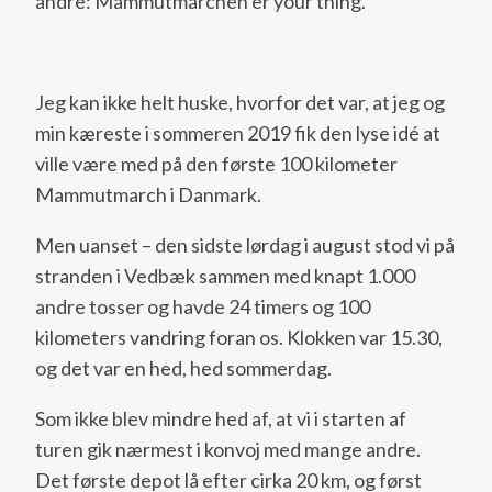
andre: Mammutmarchen er your thing.
Jeg kan ikke helt huske, hvorfor det var, at jeg og
min kæreste i sommeren 2019 fik den lyse idé at
ville være med på den første 100 kilometer
Mammutmarch i Danmark.
Men uanset – den sidste lørdag i august stod vi på
stranden i Vedbæk sammen med knapt 1.000
andre tosser og havde 24 timers og 100
kilometers vandring foran os. Klokken var 15.30,
og det var en hed, hed sommerdag.
Som ikke blev mindre hed af, at vi i starten af
turen gik nærmest i konvoj med mange andre.
Det første depot lå efter cirka 20 km, og først