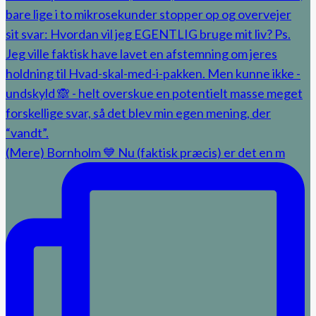
(Mere) Bornholm 💙 Nu (faktisk præcis) er det en m