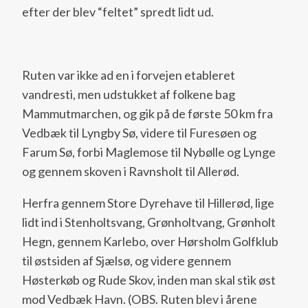
efter der blev “feltet” spredt lidt ud.
Ruten var ikke ad en i forvejen etableret
vandresti, men udstukket af folkene bag
Mammutmarchen, og gik på de første 50 km fra
Vedbæk til Lyngby Sø, videre til Furesøen og
Farum Sø, forbi Maglemose til Nybølle og Lynge
og gennem skoven i Ravnsholt til Allerød.
Herfra gennem Store Dyrehave til Hillerød, lige
lidt ind i Stenholtsvang, Grønholtvang, Grønholt
Hegn, gennem Karlebo, over Hørsholm Golfklub
til østsiden af Sjælsø, og videre gennem
Høsterkøb og Rude Skov, inden man skal stik øst
mod Vedbæk Havn. (OBS. Ruten blev i årene