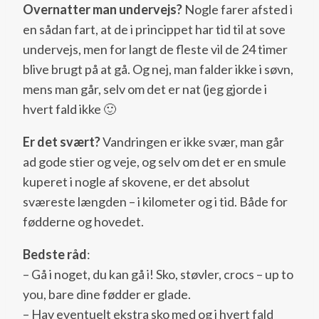
Overnatter man undervejs?
Nogle farer afsted i
en sådan fart, at de i princippet har tid til at sove
undervejs, men for langt de fleste vil de 24 timer
blive brugt på at gå. Og nej, man falder ikke i søvn,
mens man går, selv om det er nat (jeg gjorde i
hvert fald ikke 🙂
Er det svært?
Vandringen er ikke svær, man går
ad gode stier og veje, og selv om det er en smule
kuperet i nogle af skovene, er det absolut
sværeste længden – i kilometer og i tid. Både for
fødderne og hovedet.
Bedste råd
:
– Gå i noget, du kan gå i! Sko, støvler, crocs – up to
you, bare dine fødder er glade.
– Hav eventuelt ekstra sko med og i hvert fald