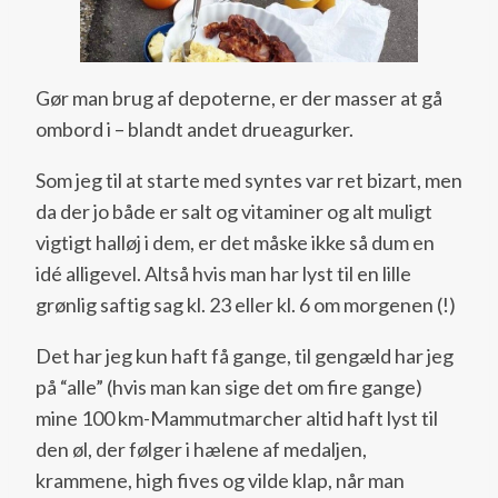
Gør man brug af depoterne, er der masser at gå
ombord i – blandt andet drueagurker.
Som jeg til at starte med syntes var ret bizart, men
da der jo både er salt og vitaminer og alt muligt
vigtigt halløj i dem, er det måske ikke så dum en
idé alligevel. Altså hvis man har lyst til en lille
grønlig saftig sag kl. 23 eller kl. 6 om morgenen (!)
Det har jeg kun haft få gange, til gengæld har jeg
på “alle” (hvis man kan sige det om fire gange)
mine 100 km-Mammutmarcher altid haft lyst til
den øl, der følger i hælene af medaljen,
krammene, high fives og vilde klap, når man