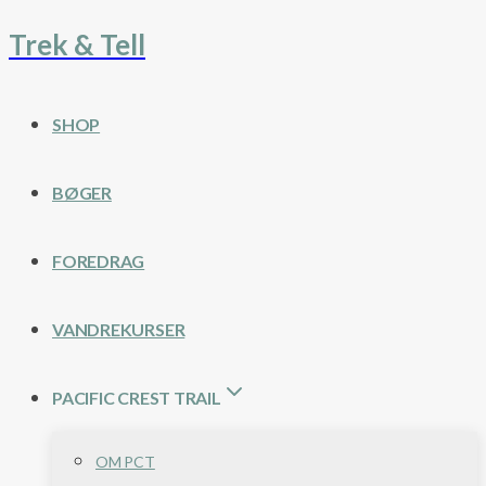
Trek & Tell
Fortsæt
til
indhold
SHOP
BØGER
FOREDRAG
VANDREKURSER
PACIFIC CREST TRAIL
OM PCT