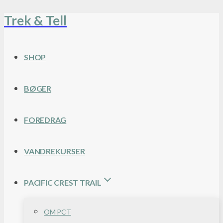
Trek & Tell
Fortsæt
til
indhold
SHOP
BØGER
FOREDRAG
VANDREKURSER
PACIFIC CREST TRAIL
OM PCT