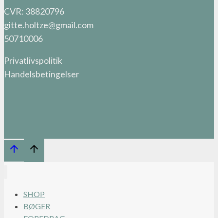
CVR: 38820796
gitte.holtze@gmail.com
50710006
Privatlivspolitik
Handelsbetingelser
SHOP
BØGER