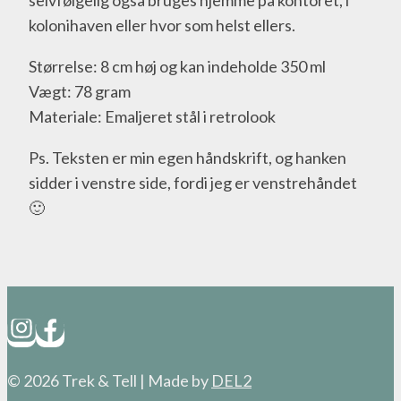
selvfølgelig også bruges hjemme på kontoret, i
kolonihaven eller hvor som helst ellers.
Størrelse: 8 cm høj og kan indeholde 350 ml
Vægt: 78 gram
Materiale: Emaljeret stål i retrolook
Ps. Teksten er min egen håndskrift, og hanken
sidder i venstre side, fordi jeg er venstrehåndet
🙂
© 2026 Trek & Tell | Made by
DEL2