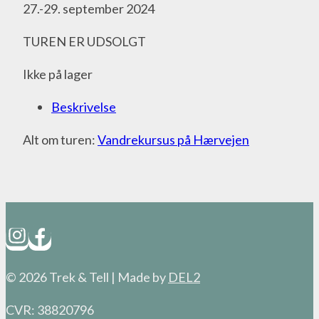
27.-29. september 2024
TUREN ER UDSOLGT
Ikke på lager
Beskrivelse
Alt om turen:
Vandrekursus på Hærvejen
© 2026 Trek & Tell | Made by
DEL2
CVR: 38820796