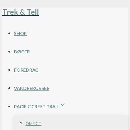
Trek & Tell
Fortsæt
til
indhold
SHOP
BØGER
FOREDRAG
VANDREKURSER
PACIFIC CREST TRAIL
OM PCT