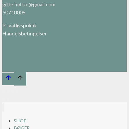
gitte.holtze@gmail.com
50710006
Privatlivspolitik
Handelsbetingelser
SHOP
BØGER