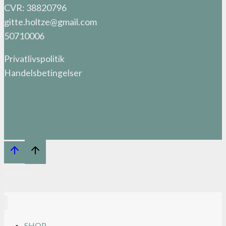
CVR: 38820796
gitte.holtze@gmail.com
50710006
Privatlivspolitik
Handelsbetingelser
SHOP