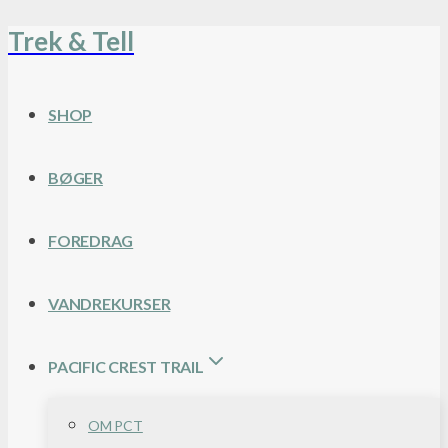
Trek & Tell
Fortsæt
til
indhold
SHOP
BØGER
FOREDRAG
VANDREKURSER
PACIFIC CREST TRAIL
OM PCT