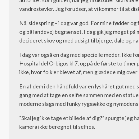
autoritet som guiden, når jeg til oktober skal være
vandrestøvler. Jeg forudser, at vi kommer til at d
Nå, sidespring – i dag var god. For mine fødder og f
og på landevej begrænset. I dag gik jeg meget på ma
decideret skov og med udsigt til bjerge, dale og na
I dag var også en dag med specielle møder. Ikke fo
Hospital del Orbigos kl 7, og på de første to time
ikke, hvor folk er blevet af, men glædede mig over 
En af dem i den håndfuld var en lyshåret gut med s
gang med at tage en selfie sammen med en statue af
moderne slags med funky rygsække og nymodens 
“Skal jeg ikke tage et billede af dig?” spurgte jeg
kamera ikke beregnet til selfies.