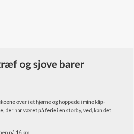
ræf og sjove barer
koene over i et hjørne og hoppede i mine klip-
, der har været på ferie i en storby, ved, kan det
enen på 16 km.