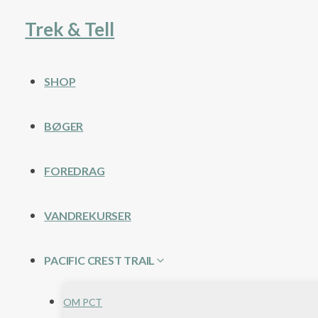
Fortsæt
Trek & Tell
til
indhold
SHOP
BØGER
FOREDRAG
VANDREKURSER
PACIFIC CREST TRAIL
OM PCT