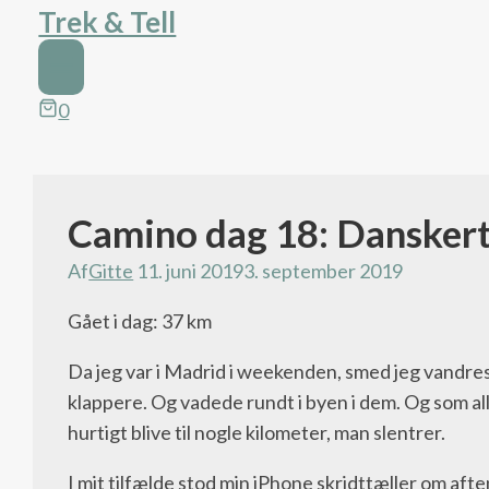
Trek & Tell
0
Camino dag 18: Danskert
Camino
blog
Af
Gitte
11. juni 2019
3. september 2019
Gået i dag: 37 km
Da jeg var i Madrid i weekenden, smed jeg vandres
klappere. Og vadede rundt i byen i dem. Og som alle
hurtigt blive til nogle kilometer, man slentrer.
I mit tilfælde stod min iPhone skridttæller om aft