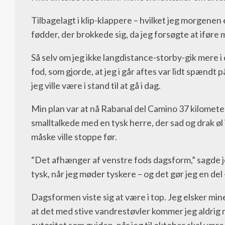
Tilbagelagt i klip-klappere – hvilket jeg morgene
fødder, der brokkede sig, da jeg forsøgte at iføre
Så selv om jeg ikke langdistance-storby-gik mere i
fod, som gjorde, at jeg i går aftes var lidt spændt 
jeg ville være i stand til at gå i dag.
Min plan var at nå Rabanal del Camino 37 kilomete
smalltalkede med en tysk herre, der sad og drak øl
måske ville stoppe før.
“Det afhænger af venstre fods dagsform,” sagde je
tysk, når jeg møder tyskere – og det gør jeg en del 
Dagsformen viste sig at være i top. Jeg elsker mine
at det med stive vandrestøvler kommer jeg aldrig m