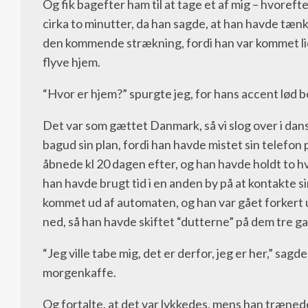
Og fik bagefter ham til at tage et af mig – hvoreft
cirka to minutter, da han sagde, at han havde tænkt
den kommende strækning, fordi han var kommet lidt 
flyve hjem.
“Hvor er hjem?” spurgte jeg, for hans accent lød 
Det var som gættet Danmark, så vi slog over i dansk
bagud sin plan, fordi han havde mistet sin telefon på
åbnede kl 20 dagen efter, og han havde holdt to hv
han havde brugt tid i en anden by på at kontakte 
kommet ud af automaten, og han var gået forkert u
ned, så han havde skiftet “dutterne” på dem tre 
“Jeg ville tabe mig, det er derfor, jeg er her,” sagd
morgenkaffe.
Og fortalte, at det var lykkedes, mens han træn