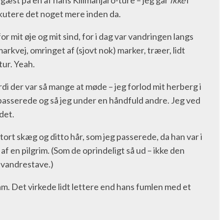
 gæst på en af hans Kilimanjaro-ture – jeg går
ikke
i
iskutere det noget mere inden da.
or mit øje og mit sind, for i dag var vandringen langs
rkvej, omringet af (sjovt nok) marker, træer, lidt
tur. Yeah.
rdi der var så mange at møde – jeg forlod mit herberg i
r passerede og så jeg under en håndfuld andre. Jeg ved
det.
tort skæg og ditto hår, som jeg passerede, da han var i
 en pilgrim. (Som de oprindeligt så ud – ikke den
vandrestave.)
 ham. Det virkede lidt lettere end hans fumlen med et