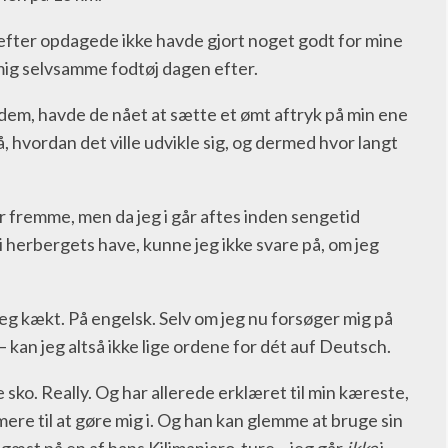
n efter opdagede ikke havde gjort noget godt for mine
 mig selvsamme fodtøj dagen efter.
 dem, havde de nået at sætte et ømt aftryk på min ene
på, hvordan det ville udvikle sig, og dermed hvor langt
r fremme, men da jeg i går aftes inden sengetid
 i herbergets have, kunne jeg ikke svare på, om jeg
g kækt. På engelsk. Selv om jeg nu forsøger mig på
– kan jeg altså ikke lige ordene for dét auf Deutsch.
 sko. Really. Og har allerede erklæret til min kæreste,
ere til at gøre mig i. Og han kan glemme at bruge sin