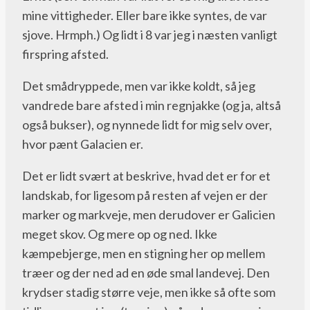
mine vittigheder. Eller bare ikke syntes, de var
sjove. Hrmph.) Og lidt i 8 var jeg i næsten vanligt
firspring afsted.
Det smådryppede, men var ikke koldt, så jeg
vandrede bare afsted i min regnjakke (og ja, altså
også bukser), og nynnede lidt for mig selv over,
hvor pænt Galacien er.
Det er lidt svært at beskrive, hvad det er for et
landskab, for ligesom på resten af vejen er der
marker og markveje, men derudover er Galicien
meget skov. Og mere op og ned. Ikke
kæmpebjerge, men en stigning her op mellem
træer og der ned ad en øde smal landevej. Den
krydser stadig større veje, men ikke så ofte som