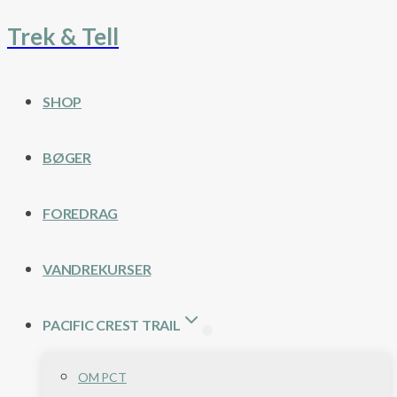
Trek & Tell
Fortsæt
til
indhold
SHOP
BØGER
FOREDRAG
VANDREKURSER
PACIFIC CREST TRAIL
OM PCT