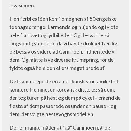
invasionen.
Hen forbi caféen kom i omegnen af 50 engelske
teenagedrenge. Larmende og hujende og fyldte
hele fortovet og lydbilledet. Og desværre så
langsomt-gående, at da vi havde drukket færdig
og begav os videre ad Caminoen, indhentede vi
dem. Og måtte lave diverse krumspring, for de
fyldte også hele den ellers meget brede sti.
Det samme gjorde en amerikansk storfamilie lidt
længere fremme, en koreansk ditto, og så dem,
der tog turen på hest og dem på cykel – omend de
fleste af dem passerede os under en pause – og
dem, der valgte hestevognsmodellen.
Der er mange måder at “gå” Caminoen på, og