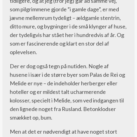
tidligere, og at jeg (tror jeg) går ad samme vej,
som pilgrimmene gjorde “i gamle dage”, er med
jævne mellemrum tydeligt – ældgamle stentrin,
ditto mure, og bygninger i de små klynger af huse,
der tydeligvis har stået her i hundredvis af år. Og
som er fascinerende og klart en stor del af
oplevelsen.
Der er dog også tegn på nutiden. Nogle af
husene i især i de større byer som Palas de Rei og
Melide er nye – de indeholder herberger eller
hoteller og er mildest talt ucharmerende
kolosser, specielt i Melide, som ved indgangen til
den lignede noget fra Rusland. Betonklodser
smækket op, bum.
Men at det er nødvendigt at have noget stort