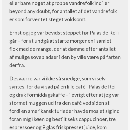
eller bare noget at proppe vandrefolk ind i er
beyond any doubt, for antallet af det vandrefolk
er som forventet steget voldsomt.
Ernst og jeg var bevidst stoppet før Palas de Rei i
går – for at undgå at starte morgenen i samlet
flok med de mange, der at dømme efter antallet
af mulige sovepladser i den by ville være på farten
derfra.
Desværre var vi ikke så snedige, som vi selv
syntes, for da vi sad på en lille café i Palas de Rei
og drak formiddagskaffe – i øvrigt efter at jeg var
stormet muggen ud fra den café ved siden af,
fordi en amerikansk turleder havde moslet sig ind
foran mig i køen og bestilt seks cappucinoer, tre
espressoer og 9 glas friskpresset juice, kom