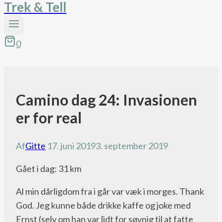
Trek & Tell
0
Camino dag 24: Invasionen
Camino
blog
er for real
Af
Gitte
17. juni 2019
3. september 2019
Gået
i dag: 31 km
Al min dårligdom fra i går var væk i morges. Thank
God. Jeg kunne både drikke kaffe og joke med
Ernst (selv om han var lidt for søvnig til at fatte