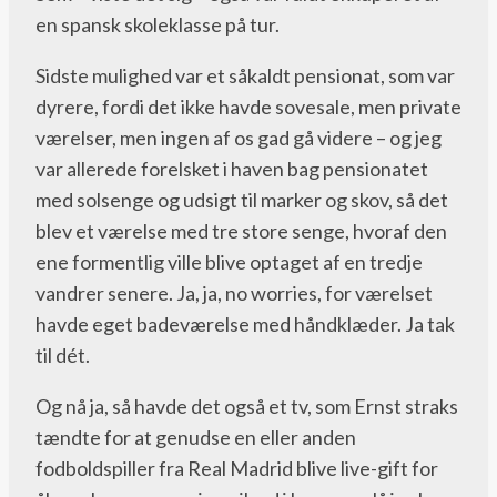
en spansk skoleklasse på tur.
Sidste mulighed var et såkaldt pensionat, som var
dyrere, fordi det ikke havde sovesale, men private
værelser, men ingen af os gad gå videre – og jeg
var allerede forelsket i haven bag pensionatet
med solsenge og udsigt til marker og skov, så det
blev et værelse med tre store senge, hvoraf den
ene formentlig ville blive optaget af en tredje
vandrer senere. Ja, ja, no worries, for værelset
havde eget badeværelse med håndklæder. Ja tak
til dét.
Og nå ja, så havde det også et tv, som Ernst straks
tændte for at genudse en eller anden
fodboldspiller fra Real Madrid blive live-gift for