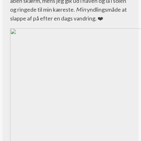
åben skærm, mens jeg gik ud i haven og lå i solen
og ringede til min kæreste.
Min
yndlingsmåde at
slappe af på efter en dags vandring. ❤️