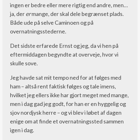
ingen er bedre eller mere rigtig end andre, men…
ja, der
er
mange, der skal dele begrænset plads.
Både ude på selve Caminoen og på
overnatningsstederne.
Det sidste erfarede Ernst og jeg, da vi hen på
eftermiddagen begyndte at overveje, hvor vi
skulle sove.
Jeg havde sat mit tempo ned for at følges med
ham – altså rent faktisk følges og tale imens,
hvilket jeg ellers ikke har gjort meget med mange,
men i dag gad jeg godt, for han er en hyggelig og
sjov nordjysk herre – og vi blev i løbet af dagen
enige om at finde et overnatningssted sammen
igen i dag.