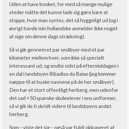
Uden at have booket, for med så mange mulige
steder måtte det kunne lade sig gøre bare at
stoppe, hvor man syntes, det så hyggeligt ud (og i
øvrigt havde min hollandske anmelder ikke noget
at sige om denne dags strækning).
Så vi gik gennem et par småbyer med et par
kilometer mellem hver, som ikke så specielt
interessant ud, og endte sidst på eftermiddagen i
en dal i landsbyen Ribadiso da Baixo (jeg kommer
næppe til at huske navnene på de her småbyer).
Den har et stort offentligt herberg, men udenfor
det sad +50 spanske skoleelever i ens uniformer,
så vi gik de ti skridt videre til landsbyens andet
herberg.
Som – viste det sig – også var fuldt okkuperet af