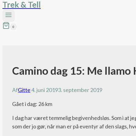
Trek & Tell
0
Camino dag 15: Me llamo 
Camino
blog
Af
Gitte
4. juni 2019
3. september 2019
Gået i dag: 26 km
I dag har været temmelig begivenhedsløs. Som i at jeg 
som der jo gør, når man er på eventyr af den slags, h