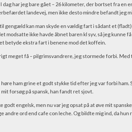
. I dag har jeg bare gået – 26 kilometer, der bortset fra en
perbefærdet landevej, men ikke desto mindre befandt jeg mig
l gengæld kan man skyde en vældig fart i sådant et (fladt) 
om det modsatte ikke havde åbnet baren kl syv, så jeg kunne 
t betyde ekstra fart i benene mod det koffein.
vrigt meget få – pilgrimsvandrere, jeg stormede forbi. Med
høre ham grine et godt stykke tid efter jeg var forbi ham. Se
 mit forsøg på spansk, han fandt ret sjovt.
odt engelsk, men nu var jeg opsat på at øve mit spanske, s
uge andre ord end cafe con leche. Og bildte mig ind, da hun 