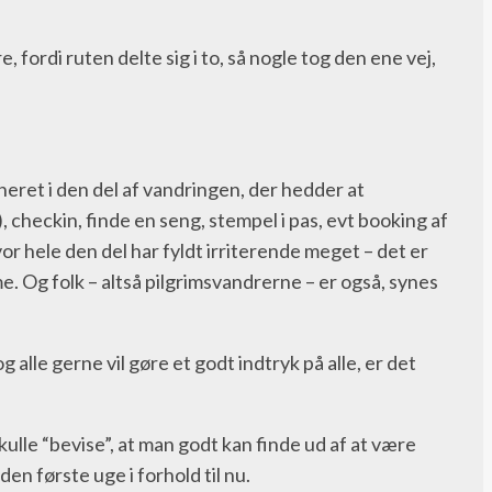
fordi ruten delte sig i to, så nogle tog den ene vej,
ineret i den del af vandringen, der hedder at
 checkin, finde en seng, stempel i pas, evt booking af
vor hele den del har fyldt irriterende meget – det er
me. Og folk – altså pilgrimsvandrerne – er også, synes
lle gerne vil gøre et godt indtryk på alle, er det
ulle “bevise”, at man godt kan finde ud af at være
den første uge i forhold til nu.