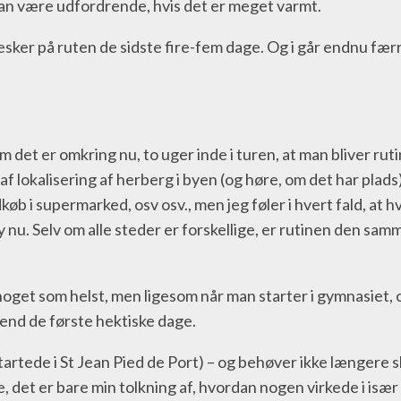
an være udfordrende, hvis det er meget varmt.
er på ruten de sidste fire-fem dage. Og i går endnu færre, 
m det er omkring nu, to uger inde i turen, at man bliver rut
 lokalisering af herberg i byen (og høre, om det har plads),
køb i supermarked, osv osv., men jeg føler i hvert fald, at h
y nu. Selv om alle steder er forskellige, er rutinen den sam
et som helst, men ligesom når man starter i gymnasiet, og a
e end de første hektiske dage.
rtede i St Jean Pied de Port) – og behøver ikke længere sk
ke, det er bare min tolkning af, hvordan nogen virkede i især 