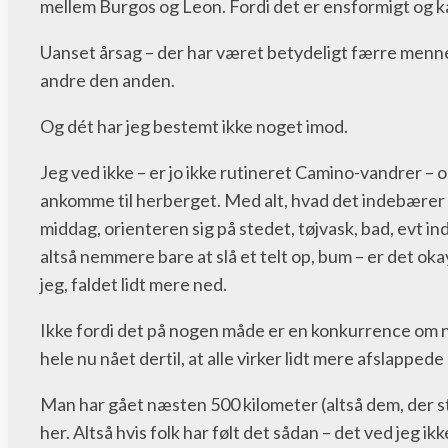
mellem Burgos og Leon. Fordi det er ensformigt og k
Uanset årsag – der har været betydeligt færre mennesk
andre den anden.
Og dét har jeg bestemt ikke noget imod.
Jeg ved ikke – er jo ikke rutineret Camino-vandrer – o
ankomme til herberget. Med alt, hvad det indebærer af
middag, orienteren sig på stedet, tøjvask, bad, evt ind
altså nemmere bare at slå et telt op, bum – er det oka
jeg, faldet lidt mere ned.
Ikke fordi det på nogen måde er en konkurrence om nog
hele nu nået dertil, at alle virker lidt mere afslapped
Man har gået næsten 500 kilometer (altså dem, der sta
her. Altså hvis folk har følt det sådan – det ved jeg ik