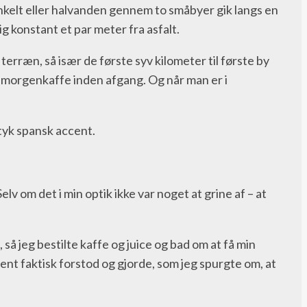
 enkelt eller halvanden gennem to småbyer gik langs en
 konstant et par meter fra asfalt.
terræn, så især de første syv kilometer til første by
få morgenkaffe inden afgang. Og når man er i
 tyk spansk accent.
lv om det i min optik ikke var noget at grine af – at
å jeg bestilte kaffe og juice og bad om at få min
rent faktisk forstod og gjorde, som jeg spurgte om, at