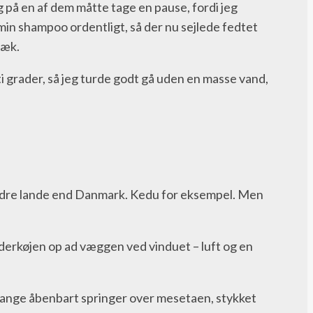
 på en af dem måtte tage en pause, fordi jeg
 min shampoo ordentligt, så der nu sejlede fedtet
sæk.
i grader, så jeg turde godt gå uden en masse vand,
le andre lande end Danmark. Kedu for eksempel. Men
nderkøjen op ad væggen ved vinduet – luft og en
ig mange åbenbart springer over mesetaen, stykket