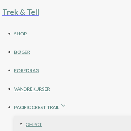
Trek & Tell
Fortsæt
til
indhold
SHOP
BØGER
FOREDRAG
VANDREKURSER
PACIFIC CREST TRAIL
OM PCT