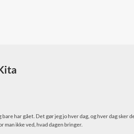
Kita
bare har gået. Det gør jeg jo hver dag, og hver dag sker der 
vor man ikke ved, hvad dagen bringer.