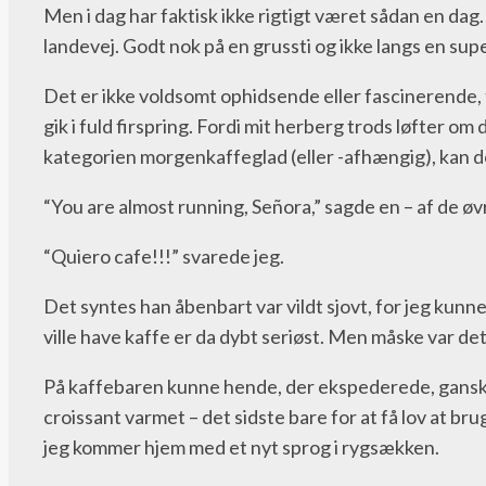
Men i dag har faktisk ikke rigtigt været sådan en dag
landevej. Godt nok på en grussti og ikke langs en su
Det er ikke voldsomt ophidsende eller fascinerende, ti
gik i fuld firspring. Fordi mit herberg trods løfter 
kategorien morgenkaffeglad (eller -afhængig), kan de
“You are almost running, Señora,” sagde en – af de ø
“Quiero cafe!!!” svarede jeg.
Det syntes han åbenbart var vildt sjovt, for jeg kunne 
ville have kaffe er da dybt seriøst. Men måske var det
På kaffebaren kunne hende, der ekspederede, ganske g
croissant varmet – det sidste bare for at få lov at br
jeg kommer hjem med et nyt sprog i rygsækken.