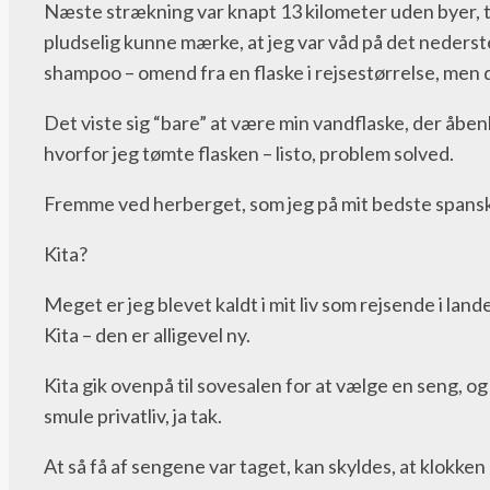
Næste strækning var knapt 13 kilometer uden byer, ti
pludselig kunne mærke, at jeg var våd på det nederste
shampoo – omend fra en flaske i rejsestørrelse, men do
Det viste sig “bare” at være min vandflaske, der åbe
hvorfor jeg tømte flasken – listo, problem solved.
Fremme ved herberget, som jeg på mit bedste spanske
Kita?
Meget er jeg blevet kaldt i mit liv som rejsende i la
Kita – den er alligevel ny.
Kita gik ovenpå til sovesalen for at vælge en seng, 
smule privatliv, ja tak.
At så få af sengene var taget, kan skyldes, at klokke