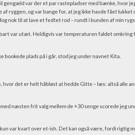
l gengæld var der et par rastepladser med bænke, hvor jeg
 af ryggen, og var bange for, at jeg ikke havde fået lukket
g nok til at lave et fedtet rod – rundt i bunden af min ryg
nbart var utæt. Heldigvis var temperaturen faldet omkring t
 bookede plads på i går, stod jeg under navnet Kita.
nde, hvor det er helt håbløst at hedde Gitte – læs: altså al
og med næsten frit valg mellem de +30 senge scorede jeg u
n kun var kvart over et-ish. Det kan også være, fordi rigt