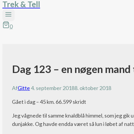
Trek & Tell
0
Dag 123 – en nøgen mand t
Pacific
Crest
Trail
Af
Gitte
4. september 2018
8. oktober 2018
bloggen
Gået i dag – 45 km. 66.599 skridt
Jeg vågnede til samme knaldblå himmel, som jeg gik un
dunjakke. Og havde endda været så lun i løbet af natt