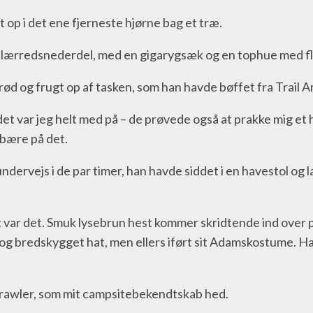
lt op i det ene fjerneste hjørne bag et træ.
eret lærredsnederdel, med en gigarygsæk og en tophue med fle
rød og frugt op af tasken, som han havde bøffet fra Trail A
et var jeg helt med på – de prøvede også at prakke mig et
 bære på det.
dervejs i de par timer, han havde siddet i en havestol og l
et var det. Smuk lysebrun hest kommer skridtende ind over p
og bredskygget hat, men ellers iført sit Adamskostume. Han
crawler, som mit campsitebekendtskab hed.