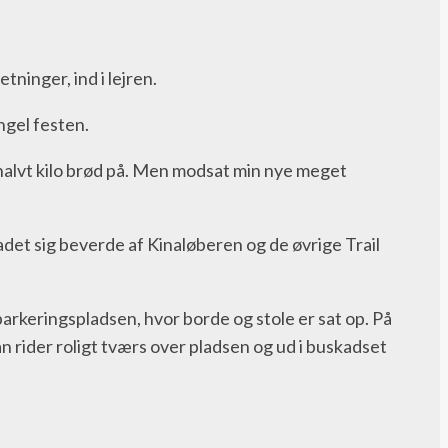
tninger, ind i lejren.
ngel festen.
 halvt kilo brød på. Men modsat min nye meget
adet sig beverde af Kinaløberen og de øvrige Trail
arkeringspladsen, hvor borde og stole er sat op. På
 rider roligt tværs over pladsen og ud i buskadset