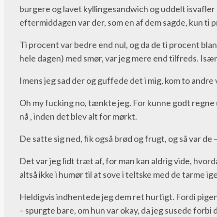
burgere og lavet kyllingesandwich og uddelt isvafler 
eftermiddagen var der, som en af dem sagde, kun ti p
Ti procent var bedre end nul, og da de ti procent bla
hele dagen) med smør, var jeg mere end tilfreds. Isæ
Imens jeg sad der og guffede det i mig, kom to andr
Oh my fucking no, tænkte jeg. For kunne godt regne ud
nå , inden det blev alt for mørkt.
De satte sig ned, fik også brød og frugt, og så var de 
Det var jeg lidt træt af, for man kan aldrig vide, hvord
altså ikke i humør til at sove i teltske med de tarme ig
Heldigvis indhentede jeg dem ret hurtigt. Fordi pigen
– spurgte bare, om hun var okay, da jeg susede forbi d