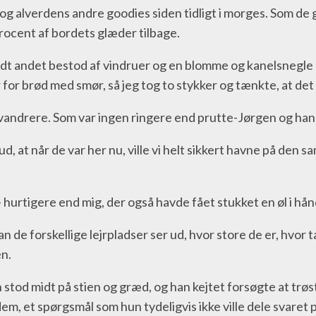
og alverdens andre goodies siden tidligt i morges. Som de 
rocent af bordets glæder tilbage.
ndt andet bestod af vindruer og en blomme og kanelsnegle og
r for brød med smør, så jeg tog to stykker og tænkte, at d
e vandrere. Som var ingen ringere end prutte-Jørgen og ha
, at når de var her nu, ville vi helt sikkert havne på den
– hurtigere end mig, der også havde fået stukket en øl i hån
an de forskellige lejrpladser ser ud, hvor store de er, hvor t
en.
 stod midt på stien og græd, og han kejtet forsøgte at trø
em, et spørgsmål som hun tydeligvis ikke ville dele svaret 