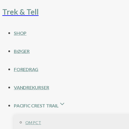
Trek & Tell
Fortsæt
til
indhold
SHOP
BØGER
FOREDRAG
VANDREKURSER
PACIFIC CREST TRAIL
OM PCT