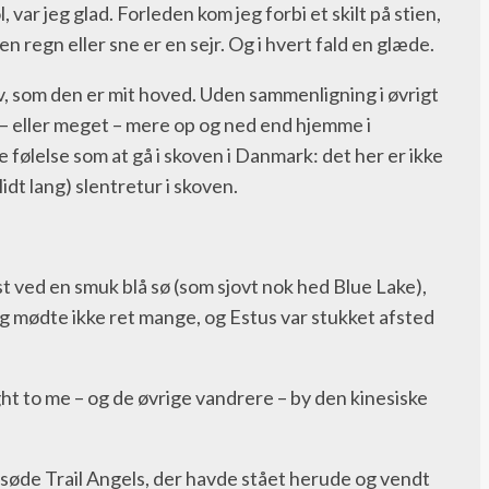
var jeg glad. Forleden kom jeg forbi et skilt på stien,
 regn eller sne er en sejr. Og i hvert fald en glæde.
skov, som den er mit hoved. Uden sammenligning i øvrigt
t – eller meget – mere op og ned end hjemme i
følelse som at gå i skoven i Danmark: det her er ikke
dt lang) slentretur i skoven.
 ved en smuk blå sø (som sjovt nok hed Blue Lake),
eg mødte ikke ret mange, og Estus var stukket afsted
ht to me – og de øvrige vandrere – by den kinesiske
 søde Trail Angels, der havde stået herude og vendt