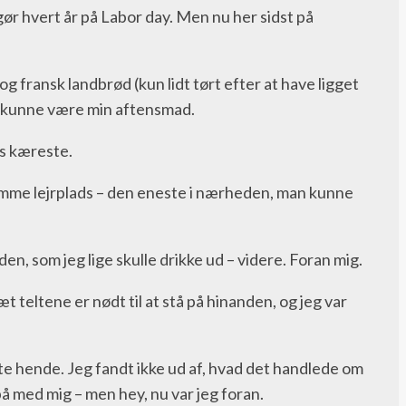
gør hvert år på Labor day. Men nu her sidst på
 fransk landbrød (kun lidt tørt efter at have ligget
et kunne være min aftensmad.
ns kæreste.
 samme lejrplads – den eneste i nærheden, man kunne
den, som jeg lige skulle drikke ud – videre. Foran mig.
æt teltene er nødt til at stå på hinanden, og jeg var
ste hende. Jeg fandt ikke ud af, hvad det handlede om
på med mig – men hey, nu var jeg foran.