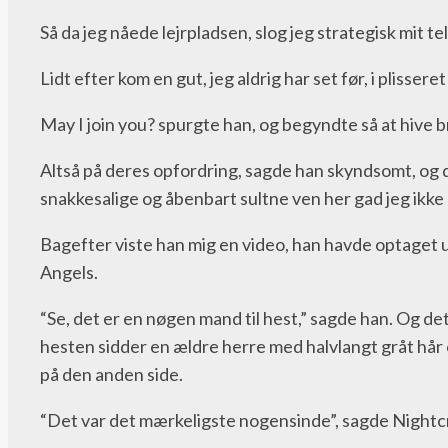
Så da jeg nåede lejrpladsen, slog jeg strategisk mit te
Lidt efter kom en gut, jeg aldrig har set før, i pliss
May I join you? spurgte han, og begyndte så at hive b
Altså på deres opfordring, sagde han skyndsomt, og d
snakkesalige og åbenbart sultne ven her gad jeg ikke
Bagefter viste han mig en video, han havde optaget un
Angels.
“Se, det er en nøgen mand til hest,” sagde han. Og d
hesten sidder en ældre herre med halvlangt gråt hår 
på den anden side.
“Det var det mærkeligste nogensinde”, sagde Night