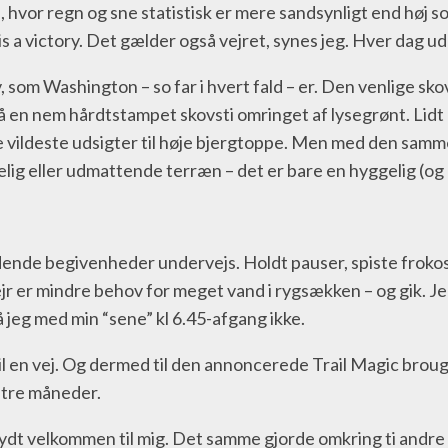
vor regn og sne statistisk er mere sandsynligt end høj sol, 
a victory. Det gælder også vejret, synes jeg. Hver dag uden
kov, som Washington – so far i hvert fald – er. Den venlige 
. På en nem hårdtstampet skovsti omringet af lysegrønt. Lid
 vildeste udsigter til høje bjergtoppe. Men med den samme 
g eller udmattende terræn – det er bare en hyggelig (og li
ende begivenheder undervejs. Holdt pauser, spiste frokost
ejr er mindre behov for meget vand i rygsækken – og gik. J
 så jeg med min “sene” kl 6.45-afgang ikke.
l en vej. Og dermed til den annoncerede Trail Magic broug
å tre måneder.
lydt velkommen til mig. Det samme gjorde omkring ti andre