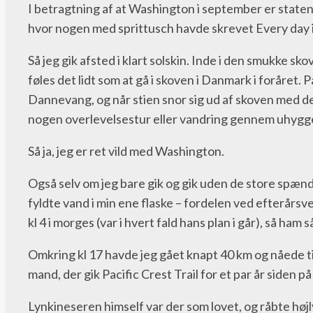
I betragtning af at Washington i september er staten, h
hvor nogen med sprittusch havde skrevet Every day is 
Så jeg gik afsted i klart solskin. Inde i den smukke s
føles det lidt som at gå i skoven i Danmark i foråret
Dannevang, og når stien snor sig ud af skoven med de
nogen overlevelsestur eller vandring gennem uhyggeli
Så ja, jeg er ret vild med Washington.
Også selv om jeg bare gik og gik uden de store spænd
fyldte vand i min ene flaske – fordelen ved efterårsv
kl 4 i morges (var i hvert fald hans plan i går), så ham
Omkring kl 17 havde jeg gået knapt 40 km og nåede ti
mand, der gik Pacific Crest Trail for et par år siden p
Lynkineseren himself var der som lovet, og råbte høj