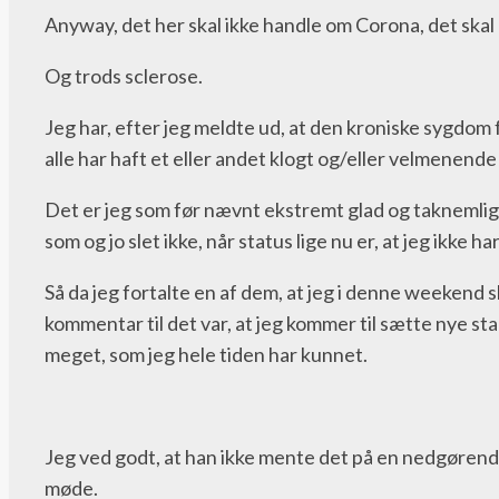
Anyway, det her skal ikke handle om Corona, det skal
Og trods sclerose.
Jeg har, efter jeg meldte ud, at den kroniske sygdom 
alle har haft et eller andet klogt og/eller velmenende 
Det er jeg som før nævnt ekstremt glad og taknemlig for,
som og jo slet ikke, når status lige nu er, at jeg ikke
Så da jeg fortalte en af dem, at jeg i denne weeken
kommentar til det var, at jeg kommer til sætte nye stan
meget, som jeg hele tiden har kunnet.
Jeg ved godt, at han ikke mente det på en nedgørende
møde.