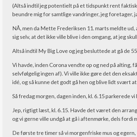
(Altså indtil jeg potentielt på et tidspunkt rent fakt
beundre mig for samtlige vandringer, jeg foretager, ja, 
NÅ, men da Mette Frederiksen 11. marts meldte ud, a
sig selv, at det ikke ville blive i den omgang, at jeg
Altså indtil My Big Love og jeg besluttede at gå de 55
Vi havde, inden Corona vendte op og ned på alting, få
selvfølgelig ingen af). Vi ville ikke gøre det den ek
idé, og så kunne det godt gå hen og blive lidt svært a
Så fredag morgen, dagen inden, kl. 6.15 parkerede vi 
Jep, rigtigt læst, kl. 6.15. Havde det været den arrang
og vi gerne ville undgå at gå i aftenmørke, dels fordi
De første tre timer så vi morgenfriske mus og egern, 