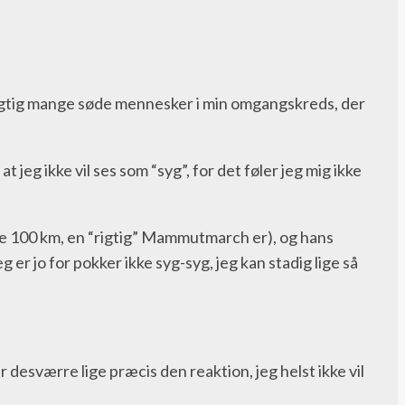
d rigtig mange søde mennesker i min omgangskreds, der
t jeg ikke vil ses som “syg”, for det føler jeg mig ikke
de 100 km, en “rigtig” Mammutmarch er), og hans
 er jo for pokker ikke syg-syg, jeg kan stadig lige så
esværre lige præcis den reaktion, jeg helst ikke vil