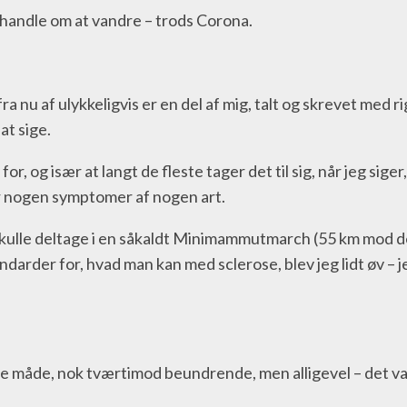
 handle om at vandre – trods Corona.
fra nu af ulykkeligvis er en del af mig, talt og skrevet me
at sige.
 og især at langt de fleste tager det til sig, når jeg siger, a
 har nogen symptomer af nogen art.
d skulle deltage i en såkaldt Minimammutmarch (55 km mod 
darder for, hvad man kan med sclerose, blev jeg lidt øv – jeg
 måde, nok tværtimod beundrende, men alligevel – det var d