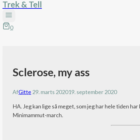
Trek & Tell
0
Sclerose, my ass
Andre
outdooreventyr
Af
Gitte
29. marts 2020
19. september 2020
HA. Jeg kan lige så meget, som jeg har hele tiden ha
Minimammut-march.