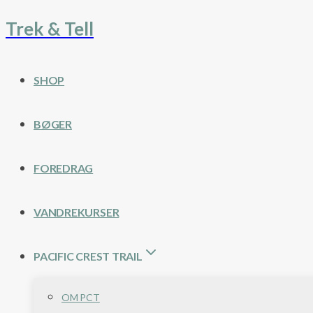
Trek & Tell
Fortsæt
til
indhold
SHOP
BØGER
FOREDRAG
VANDREKURSER
PACIFIC CREST TRAIL
OM PCT