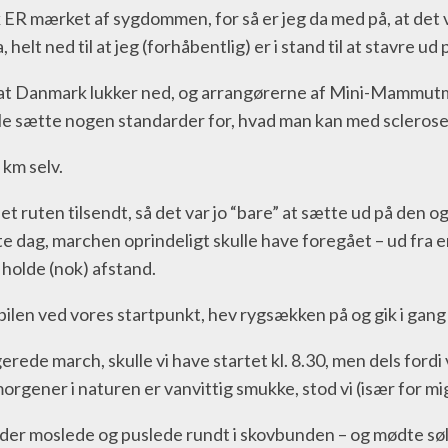
isk ER mærket af sygdommen, for så er jeg da med på, at det
helt ned til at jeg (forhåbentlig) er i stand til at stavre u
t Danmark lukker ned, og arrangørerne af Mini-Mammutmarc
 skulle sætte nogen standarder for, hvad man kan med scleros
 km selv.
et ruten tilsendt, så det var jo “bare” at sætte ud på den
sakte dag, marchen oprindeligt skulle have foregået – ud fr
t holde (nok) afstand.
bilen ved vores startpunkt, hev rygsækken på og gik i gang
erede march, skulle vi have startet kl. 8.30, men dels fordi 
 morgener i naturen er vanvittig smukke, stod vi (især for mi
der moslede og puslede rundt i skovbunden – og mødte sølle