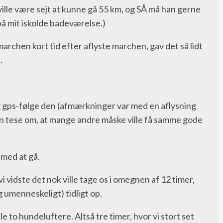
 ville være sejt at kunne gå 55 km, og SÅ må han gerne
d på mit iskolde badeværelse.)
hen kort tid efter aflyste marchen, gav det så lidt
e.
 og gps-følge den (afmærkninger var med en aflysning
a en tese om, at mange andre måske ville få samme gode
 med at gå.
vi vidste det nok ville tage os i omegnen af 12 timer,
g umenneskeligt) tidligt op.
 to hundeluftere. Altså tre timer, hvor vi stort set