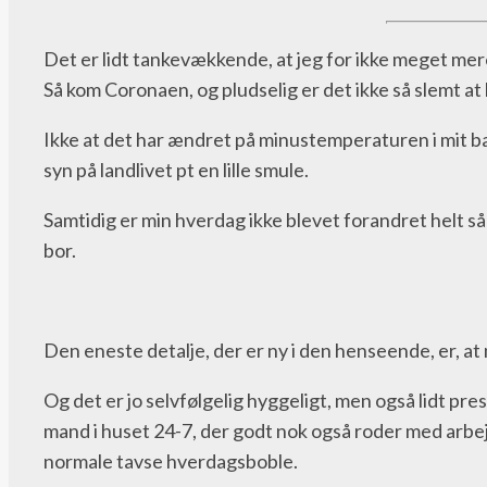
Det er lidt tankevækkende, at jeg for ikke meget mer
Så kom Coronaen, og pludselig er det ikke så slemt a
Ikke at det har ændret på minustemperaturen i mit ba
syn på landlivet pt en lille smule.
Samtidig er min hverdag ikke blevet forandret helt så
bor.
Den eneste detalje, der er ny i den henseende, er, at
Og det er jo selvfølgelig hyggeligt, men også lidt pre
mand i huset 24-7, der godt nok også roder med arbejd
normale tavse hverdagsboble.