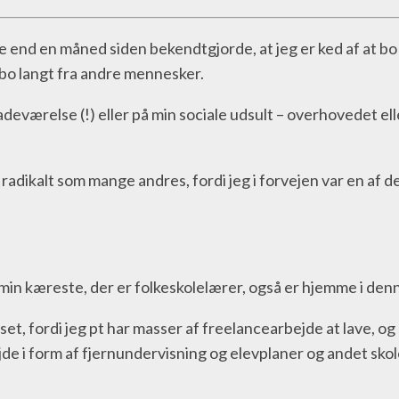
e end en måned siden bekendtgjorde, at jeg er ked af at bo 
t bo langt fra andre mennesker.
deværelse (!) eller på min sociale udsult – overhovedet ell
 radikalt som mange andres, fordi jeg i forvejen var en af
 min kæreste, der er folkeskolelærer, også er hjemme i denn
sset, fordi jeg pt har masser af freelancearbejde at lave, o
e i form af fjernundervisning og elevplaner og andet skole