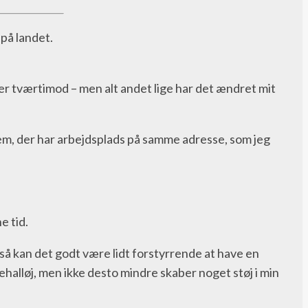
på landet.
er tværtimod – men alt andet lige har det ændret mit
 dem, der har arbejdsplads på samme adresse, som jeg
e tid.
g så kan det godt være lidt forstyrrende at have en
halløj, men ikke desto mindre skaber noget støj i min