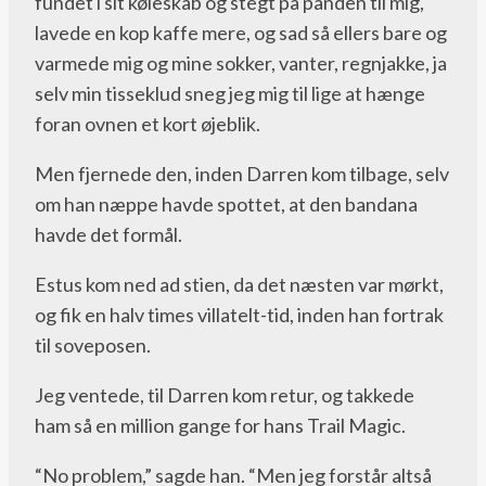
fundet i sit køleskab og stegt på panden til mig,
lavede en kop kaffe mere, og sad så ellers bare og
varmede mig og mine sokker, vanter, regnjakke, ja
selv min tisseklud sneg jeg mig til lige at hænge
foran ovnen et kort øjeblik.
Men fjernede den, inden Darren kom tilbage, selv
om han næppe havde spottet, at den bandana
havde det formål.
Estus kom ned ad stien, da det næsten var mørkt,
og fik en halv times villatelt-tid, inden han fortrak
til soveposen.
Jeg ventede, til Darren kom retur, og takkede
ham så en million gange for hans Trail Magic.
“No problem,” sagde han. “Men jeg forstår altså