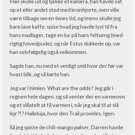
Han skulle ud og tjekke et kamera, han havde sat
op et eller andet sted med kronhjorte, men ville
være tilbage om en times tid, og imens skulle jeg
bare lave kaffe, spise hvad jeg havde lyst til fra
hans madlager, tage en lur på hans feltseng (med
rigtig hovedpude), og når Estus dukkede op, var
han selvfølgelig også velkommen.
Sagde han, nu med et venligt smil hvor der før var
hvast blik, og så kørte han.
Jeg var i himlen. What are the odds? Jeg går i
regnen hele dagen, og så venter der en varmeovn
og et villatelt at få varmen i, når jeg skal til at slå
lejr?!? Halleluja, hvor den Trail provides. Igen.
Så jeg spiste de chili-mango pølser, Darren havde