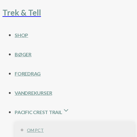
Trek & Tell
Fortsæt
til
indhold
SHOP
BØGER
FOREDRAG
VANDREKURSER
PACIFIC CREST TRAIL
OM PCT