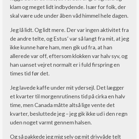
klam og meget lidt indbydende. Især for folk, der
skal være ude under åben våd himmel hele dagen.
Jeg lå lidt. Og lidt mere. Der var ingen aktivitet fra
de andre telte, og Estus’ var så langt fra mit, at jeg
ikke kunne høre ham, men gik ud fra, at han
allerede var off, eftersom klokken var halv syv, og
han uanset vejret normalt er i fuld firspring en
times tid før det.
Jeg lavede kaffe under mit ydersejl. Det lægger
et kvarter til morgenrutinens tid på cirka en halv
time, men Canada måtte altså lige vente det
kvarter, besluttede jeg – jeg gik ikke ud i den regn
uden noget varmt gennem halsen.
Og så pakkede jeg mig selv og mit drivvåde telt