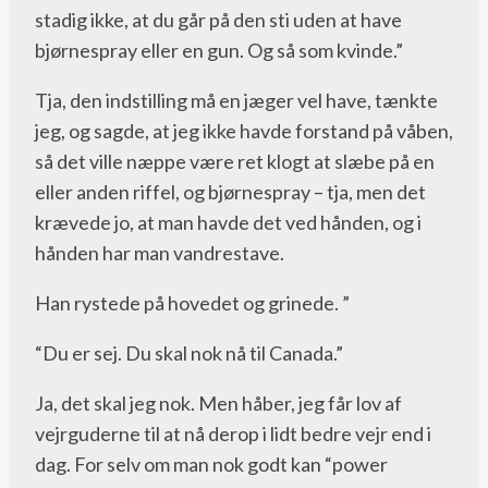
stadig ikke, at du går på den sti uden at have
bjørnespray eller en gun. Og så som kvinde.”
Tja, den indstilling må en jæger vel have, tænkte
jeg, og sagde, at jeg ikke havde forstand på våben,
så det ville næppe være ret klogt at slæbe på en
eller anden riffel, og bjørnespray – tja, men det
krævede jo, at man havde det ved hånden, og i
hånden har man vandrestave.
Han rystede på hovedet og grinede. ”
“Du er sej. Du skal nok nå til Canada.”
Ja, det skal jeg nok. Men håber, jeg får lov af
vejrguderne til at nå derop i lidt bedre vejr end i
dag. For selv om man nok godt kan “power