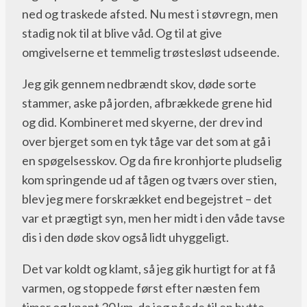
ned og traskede afsted. Nu mest i støvregn, men
stadig nok til at blive våd. Og til at give
omgivelserne et temmelig trøstesløst udseende.
Jeg gik gennem nedbrændt skov, døde sorte
stammer, aske på jorden, afbrækkede grene hid
og did. Kombineret med skyerne, der drev ind
over bjerget som en tyk tåge var det som at gå i
en spøgelsesskov. Og da fire kronhjorte pludselig
kom springende ud af tågen og tværs over stien,
blev jeg mere forskrækket end begejstret – det
var et prægtigt syn, men her midt i den våde tavse
dis i den døde skov også lidt uhyggeligt.
Det var koldt og klamt, så jeg gik hurtigt for at få
varmen, og stoppede først efter næsten fem
timer og knapt 20 km, da jeg nåede til en hytte.