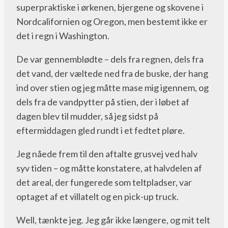
superpraktiske i ørkenen, bjergene og skovene i
Nordcalifornien og Oregon, men bestemt ikke er
det i regn i Washington.
De var gennemblødte – dels fra regnen, dels fra
det vand, der væltede ned fra de buske, der hang
ind over stien og jeg måtte mase mig igennem, og
dels fra de vandpytter på stien, der i løbet af
dagen blev til mudder, så jeg sidst på
eftermiddagen gled rundt i et fedtet pløre.
Jeg nåede frem til den aftalte grusvej ved halv
syv tiden – og måtte konstatere, at halvdelen af
det areal, der fungerede som teltpladser, var
optaget af et villatelt og en pick-up truck.
Well, tænkte jeg. Jeg går ikke længere, og mit telt