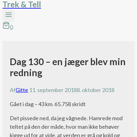
Trek & Tell
0
Dag 130 – en jæger blev min
Pacific
Crest
redning
Trail
bloggen
Af
Gitte
11. september 2018
8. oktober 2018
Gået i dag – 43 km. 65.758 skridt
Det pissede ned, da jeg vågnede. Hamrede mod
teltet på den der måde, hvor man ikke behøver
kigge ud for at vide, at verden er grå og kold og