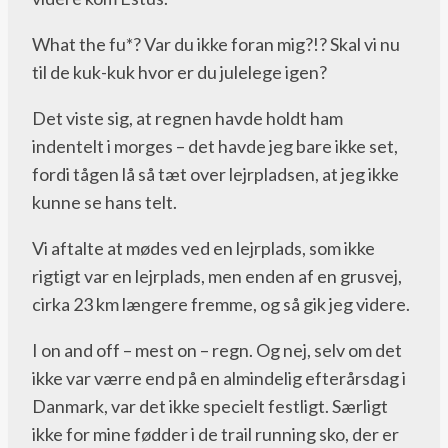
What the fu*? Var du ikke foran mig?!? Skal vi nu
til de kuk-kuk hvor er du julelege igen?
Det viste sig, at regnen havde holdt ham
indentelt i morges – det havde jeg bare ikke set,
fordi tågen lå så tæt over lejrpladsen, at jeg ikke
kunne se hans telt.
Vi aftalte at mødes ved en lejrplads, som ikke
rigtigt var en lejrplads, men enden af en grusvej,
cirka 23 km længere fremme, og så gik jeg videre.
I on and off – mest on – regn. Og nej, selv om det
ikke var værre end på en almindelig efterårsdag i
Danmark, var det ikke specielt festligt. Særligt
ikke for mine fødder i de trail running sko, der er