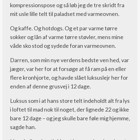
kompressionspose og så løb jeg de tre skridt fra
mit usle lille telt til paladset med varmeovnen.
Og kaffe. Og hotdogs. Og et par varme tørre
sokker og lån af varme tørre støvler, mens mine
våde sko stod og sydede foran varmeovnen.
Darren, som min nye verdens bedste ven hed, var
jæger, var her for at forsøge at få ram på en eller
flere kronhjorte, og havde slået luksuslejr her for
enden af denne grusvej i 12 dage.
Luksus som i at hans store telt indeholdt alt fra lys
i loftet til mad nok til noget, der lignede 22 og ikke
bare 12 dage – og jeg skulle bare føle mig hjemme,
sagde han.