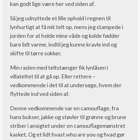
kan godt lige være her ved siden af.
Så jeg udnyttede et lille ophold i regnen til
lynhurtigt at få mit telt op, mens jeg stampede i
jorden for at holde mine våde og kolde fødder
bare lidt varme, indtil jeg kunne kravle ind og
skifte til tørre sokker.
Min raslen med teltstænger fik lynlåsen i
villateltet til at gå op. Eller rettere –
vedkommende i det til at undersøge, hvem der
flyttede ind ved siden af.
Denne vedkommende var en camouflage, fra
hans bukser, jakke og støvler til grønne og brune
striber i ansigtet under en camouflagemønstret
kasket. Og et lidt hvast who are you og hvad gør