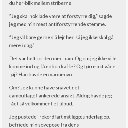
du her-blik mellem striberne.
“Jeg skal nok lade være at forstyrre dig,” sagde
jeg med min mest antiforstyrrende stemme.
“Jeg vil bare gerne slå lejr her, så jeg ikke skal gå
mere i dag.”
Det var helt i orden med ham. Og om jeg ikke ville
komme ind og få en kop kaffe? Og tørre mit våde
tøj? Han havde en varmeovn.
Om? Jeg kunne have snavet det
camouflageflankerede ansigt. Aldrig havde jeg
fået så velkomment et tilbud.
Jeg pustede i rekordfart mit liggeunderlag op,
befriede min sovepose fra dens