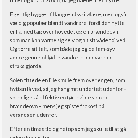
Egentlig bygget til langrendsskiløbere, men også
vældig populær blandt vandrere, fordi den hytte
er lig med tag over hovedet og en brændeovn,
som man kan varme sig selv og alt sit våde tøj ved.
Og tørre sit telt, som både jeg og de fem-syv
andre gennemblødte vandrere, der var der,
straks gjorde.
Solen tittede en lille smule frem over engen, som
hytten lå ved, så jeg hang mit undertelt udenfor –
sol er lige så effektiv en tørrekilde som en
brændeovn – mens jeg spiste frokost på
verandaen udenfor.
Efter en times tid og netop som jeg skulle til at gå
videre kom Estus.