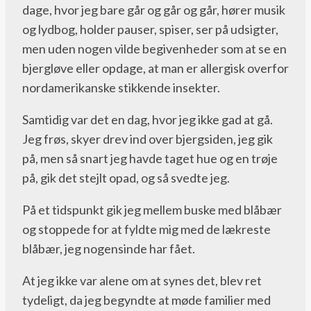
dage, hvor jeg bare går og går og går, hører musik
og lydbog, holder pauser, spiser, ser på udsigter,
men uden nogen vilde begivenheder som at se en
bjergløve eller opdage, at man er allergisk overfor
nordamerikanske stikkende insekter.
Samtidig var det en dag, hvor jeg ikke gad at gå.
Jeg frøs, skyer drev ind over bjergsiden, jeg gik
på, men så snart jeg havde taget hue og en trøje
på, gik det stejlt opad, og så svedte jeg.
På et tidspunkt gik jeg mellem buske med blåbær
og stoppede for at fyldte mig med de lækreste
blåbær, jeg nogensinde har fået.
At jeg ikke var alene om at synes det, blev ret
tydeligt, da jeg begyndte at møde familier med