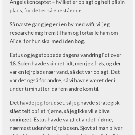
Angels konceptet – hvilket er oplagt og helt på sin
plads, for det er så enestående.
Så næste gang jeg er i en by med wifi, vil jeg
researche mig frem til ham og fortælle ham om
Alice, for hun skal med i den bog.
Estus og jeg stoppede dagens vandring lidt over
18. Solen havde skinnet lidt, men jeg frøs, og der
var en lejrplads nær vand, så det var oplagt. Det
var det også for andre, så vi havde været der i
under ti minutter, da fem andre kom til.
Det havde jeg forudset, så jeg havde strategisk
slået telt op i et hjørne, så jeg ikke ville blive
omringet. Estus havde valgt et andet hjørne,
nærmest udenfor lejrpladsen. Sjovt at man bliver