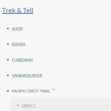
Trek & Tell
Fortsæt
til
indhold
SHOP
BØGER
FOREDRAG
VANDREKURSER
PACIFIC CREST TRAIL
OM PCT