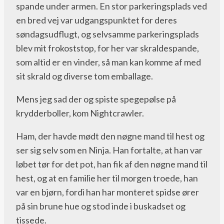
spande under armen. En stor parkeringsplads ved
en bred vej var udgangspunktet for deres
søndagsudflugt, og selvsamme parkeringsplads
blev mit frokoststop, for her var skraldespande,
som altid er en vinder, så man kan komme af med
sit skrald og diverse tom emballage.
Mens jeg sad der og spiste spegepølse på
krydderboller, kom Nightcrawler.
Ham, der havde mødt den nøgne mand til hest og
ser sig selv som en Ninja. Han fortalte, at han var
løbet tør for det pot, han fik af den nøgne mand til
hest, og at en familie her til morgen troede, han
var en bjørn, fordi han har monteret spidse ører
på sin brune hue og stod inde i buskadset og
tissede.