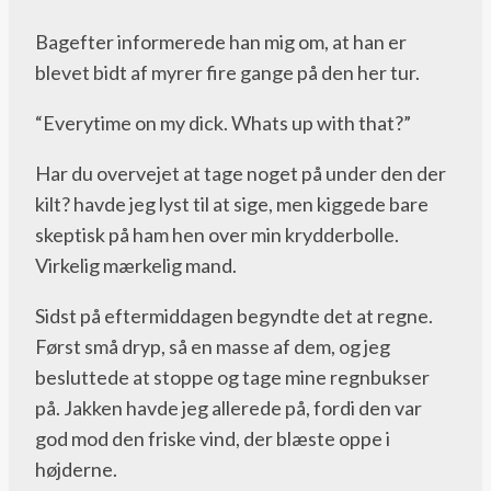
Bagefter informerede han mig om, at han er
blevet bidt af myrer fire gange på den her tur.
“Everytime on my dick. Whats up with that?”
Har du overvejet at tage noget på under den der
kilt? havde jeg lyst til at sige, men kiggede bare
skeptisk på ham hen over min krydderbolle.
Virkelig mærkelig mand.
Sidst på eftermiddagen begyndte det at regne.
Først små dryp, så en masse af dem, og jeg
besluttede at stoppe og tage mine regnbukser
på. Jakken havde jeg allerede på, fordi den var
god mod den friske vind, der blæste oppe i
højderne.