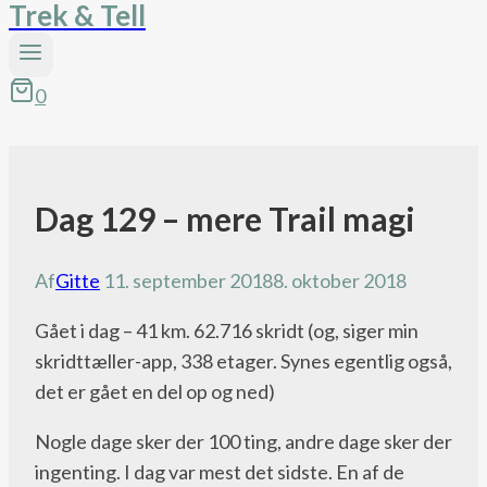
Trek & Tell
0
Dag 129 – mere Trail magi
Pacific
Crest
Trail
Af
Gitte
11. september 2018
8. oktober 2018
bloggen
Gået i dag – 41 km. 62.716 skridt (og, siger min
skridttæller-app, 338 etager. Synes egentlig også,
det er gået en del op og ned)
Nogle dage sker der 100 ting, andre dage sker der
ingenting. I dag var mest det sidste. En af de