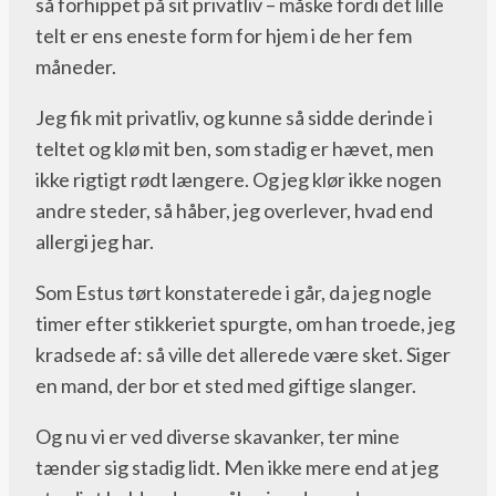
så forhippet på sit privatliv – måske fordi det lille
telt er ens eneste form for hjem i de her fem
måneder.
Jeg fik mit privatliv, og kunne så sidde derinde i
teltet og klø mit ben, som stadig er hævet, men
ikke rigtigt rødt længere. Og jeg klør ikke nogen
andre steder, så håber, jeg overlever, hvad end
allergi jeg har.
Som Estus tørt konstaterede i går, da jeg nogle
timer efter stikkeriet spurgte, om han troede, jeg
kradsede af: så ville det allerede være sket. Siger
en mand, der bor et sted med giftige slanger.
Og nu vi er ved diverse skavanker, ter mine
tænder sig stadig lidt. Men ikke mere end at jeg