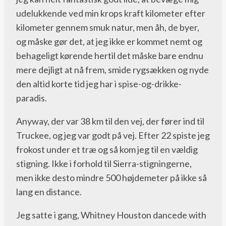
udelukkende ved min krops kraft kilometer efter
kilometer gennem smuk natur, men åh, de byer,
og måske gør det, at jeg ikke er kommet nemt og
behageligt kørende hertil det måske bare endnu
mere dejligt at nå frem, smide rygsækken og nyde
den altid korte tid jeg har i spise-og-drikke-
paradis.
Anyway, der var 38 km til den vej, der fører ind til
Truckee, og jeg var godt på vej. Efter 22 spiste jeg
frokost under et træ og så kom jeg til en vældig
stigning. Ikke i forhold til Sierra-stigningerne,
men ikke desto mindre 500 højdemeter på ikke så
lang en distance.
Jeg satte i gang, Whitney Houston dancede with