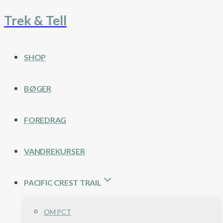
Trek & Tell
Fortsæt
til
indhold
SHOP
BØGER
FOREDRAG
VANDREKURSER
PACIFIC CREST TRAIL
OM PCT