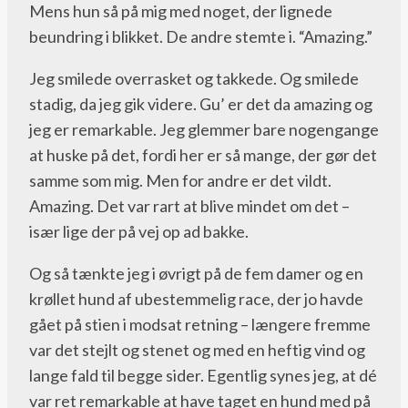
Mens hun så på mig med noget, der lignede
beundring i blikket. De andre stemte i. “Amazing.”
Jeg smilede overrasket og takkede. Og smilede
stadig, da jeg gik videre. Gu’ er det da amazing og
jeg er remarkable. Jeg glemmer bare nogengange
at huske på det, fordi her er så mange, der gør det
samme som mig. Men for andre er det vildt.
Amazing. Det var rart at blive mindet om det –
især lige der på vej op ad bakke.
Og så tænkte jeg i øvrigt på de fem damer og en
krøllet hund af ubestemmelig race, der jo havde
gået på stien i modsat retning – længere fremme
var det stejlt og stenet og med en heftig vind og
lange fald til begge sider. Egentlig synes jeg, at dé
var ret remarkable at have taget en hund med på