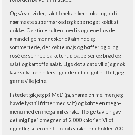
Og så var vi der, tak til mekaniker-Luke, og ind i
nærmeste supermarked og købe noget koldt at
drikke. Og stirre sultent ned i vognene hos de
almindelige mennesker på almindelig
sommerferie, der købte majs og bøffer og øl og
rosé og sennep og ketchup og pølser og brød og
salat og kartoffelsalat. Lige det sidste ville jeg nok
lave selv, men ellers lignede det en grillbuffet, jeg
gerne ville joine.
I stedet gik jeg på McD (ja, shame on me, men jeg
havde lyst til fritter med salt) og købte en mega-
menu med en mega-milkshake. Ifølge tavlen gav
det mig lige i omegnen af 2.000 kalorier. Vildt
egentlig, at en medium milkshake indeholder 700