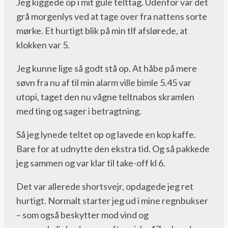
Jeg kiggede op i mit gule telttag. Udenfor var det
grå morgenlys ved at tage over fra nattens sorte
mørke. Et hurtigt blik på min tlf afslørede, at
klokken var 5.
Jeg kunne lige så godt stå op. At håbe på mere
søvn fra nu af til min alarm ville bimle 5.45 var
utopi, taget den nu vågne teltnabos skramlen
med ting og sager i betragtning.
Så jeg lynede teltet op og lavede en kop kaffe.
Bare for at udnytte den ekstra tid. Og så pakkede
jeg sammen og var klar til take-off kl 6.
Det var allerede shortsvejr, opdagede jeg ret
hurtigt. Normalt starter jeg ud i mine regnbukser
– som også beskytter mod vind og