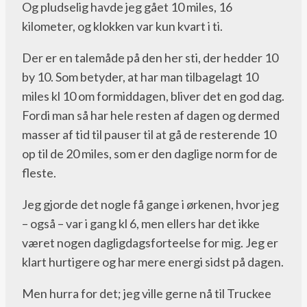
Og pludselig havde jeg gået 10 miles, 16
kilometer, og klokken var kun kvart i ti.
Der er en talemåde på den her sti, der hedder 10
by 10. Som betyder, at har man tilbagelagt 10
miles kl 10 om formiddagen, bliver det en god dag.
Fordi man så har hele resten af dagen og dermed
masser af tid til pauser til at gå de resterende 10
op til de 20 miles, som er den daglige norm for de
fleste.
Jeg gjorde det nogle få gange i ørkenen, hvor jeg
– også – var i gang kl 6, men ellers har det ikke
været nogen dagligdagsforteelse for mig. Jeg er
klart hurtigere og har mere energi sidst på dagen.
Men hurra for det; jeg ville gerne nå til Truckee