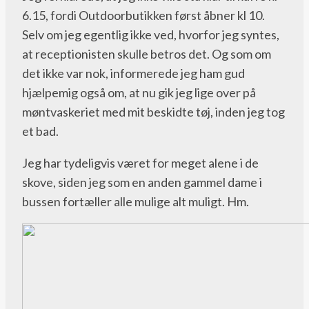
6.15, fordi Outdoorbutikken først åbner kl 10.
Selv om jeg egentlig ikke ved, hvorfor jeg syntes,
at receptionisten skulle betros det. Og som om
det ikke var nok, informerede jeg ham gud
hjælpemig også om, at nu gik jeg lige over på
møntvaskeriet med mit beskidte tøj, inden jeg tog
et bad.
Jeg har tydeligvis været for meget alene i de
skove, siden jeg som en anden gammel dame i
bussen fortæller alle mulige alt muligt. Hm.