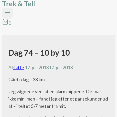
Trek & Tell
0
Dag 74 – 10 by 10
Pacific
Crest
Trail
Af
Gitte
17. juli 2018
17. juli 2018
bloggen
Gået i dag – 38 km
Jeg vågnede ved, at en alarm bippede. Det var
ikke min, men – fandt jeg efter et par sekunder ud
af – i teltet 5-7 meter fra mit.