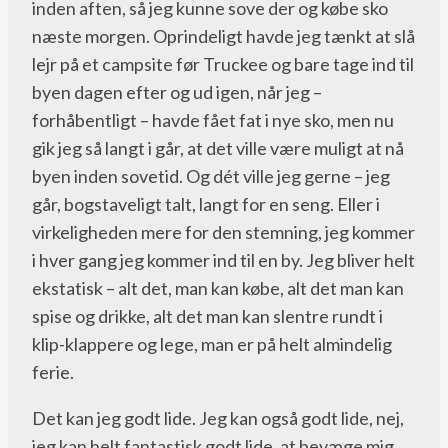
inden aften, så jeg kunne sove der og købe sko
næste morgen. Oprindeligt havde jeg tænkt at slå
lejr på et campsite før Truckee og bare tage ind til
byen dagen efter og ud igen, når jeg –
forhåbentligt – havde fået fat i nye sko, men nu
gik jeg så langt i går, at det ville være muligt at nå
byen inden sovetid. Og dét ville jeg gerne – jeg
går, bogstaveligt talt, langt for en seng. Eller i
virkeligheden mere for den stemning, jeg kommer
i hver gang jeg kommer ind til en by. Jeg bliver helt
ekstatisk – alt det, man kan købe, alt det man kan
spise og drikke, alt det man kan slentre rundt i
klip-klappere og lege, man er på helt almindelig
ferie.
Det kan jeg godt lide. Jeg kan også godt lide, nej,
jeg kan helt fantastisk godt lide, at bevæge mig