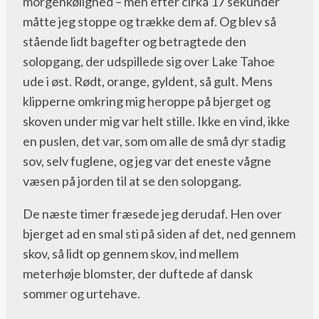
morgenkølighed – men efter cirka 17 sekunder
måtte jeg stoppe og trække dem af. Og blev så
stående lidt bagefter og betragtede den
solopgang, der udspillede sig over Lake Tahoe
ude i øst. Rødt, orange, gyldent, så gult. Mens
klipperne omkring mig heroppe på bjerget og
skoven under mig var helt stille. Ikke en vind, ikke
en puslen, det var, som om alle de små dyr stadig
sov, selv fuglene, og jeg var det eneste vågne
væsen på jorden til at se den solopgang.
De næste timer fræsede jeg derudaf. Hen over
bjerget ad en smal sti på siden af det, ned gennem
skov, så lidt op gennem skov, ind mellem
meterhøje blomster, der duftede af dansk
sommer og urtehave.