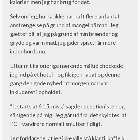
kalorier, men jeg har brug for det.
Selv om jeg, hurra, ikke har haft flere anfald af
anstrengelse på grund af mangel på mad. Jeg
gætter på, at jeg på grund af min brænder og
gryde og varm mad, jeg gider spise, får mere
indenbords nu.
Efter mit kalorierige nærende måltid checkede
jeg ind på et hotel – og fik igen rabat og denne
gang den gode nyhed, at morgenmad var
inkluderet i opholdet.
“It starts at 6.15, miss,” sagde receptionisten og
så sigende på mig. Jeg går ud fra, det skyldtes, at
PCT-vandrere normalt smutter tidligt.
Jeg forklarede, at jeg ikke ville stå klar til kaffe kl