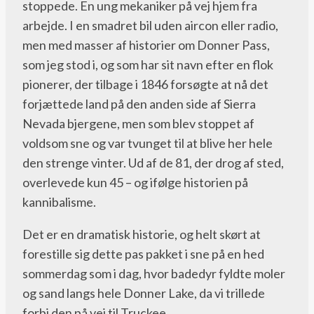
stoppede. En ung mekaniker på vej hjem fra
arbejde. I en smadret bil uden aircon eller radio,
men med masser af historier om Donner Pass,
som jeg stod i, og som har sit navn efter en flok
pionerer, der tilbage i 1846 forsøgte at nå det
forjættede land på den anden side af Sierra
Nevada bjergene, men som blev stoppet af
voldsom sne og var tvunget til at blive her hele
den strenge vinter. Ud af de 81, der drog af sted,
overlevede kun 45 – og ifølge historien på
kannibalisme.
Det er en dramatisk historie, og helt skørt at
forestille sig dette pas pakket i sne på en hed
sommerdag som i dag, hvor badedyr fyldte moler
og sand langs hele Donner Lake, da vi trillede
forbi den på vej til Truckee.