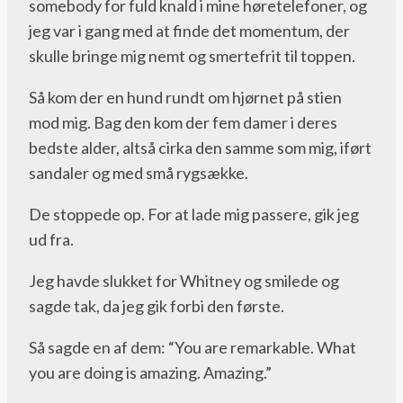
somebody for fuld knald i mine høretelefoner, og
jeg var i gang med at finde det momentum, der
skulle bringe mig nemt og smertefrit til toppen.
Så kom der en hund rundt om hjørnet på stien
mod mig. Bag den kom der fem damer i deres
bedste alder, altså cirka den samme som mig, iført
sandaler og med små rygsække.
De stoppede op. For at lade mig passere, gik jeg
ud fra.
Jeg havde slukket for Whitney og smilede og
sagde tak, da jeg gik forbi den første.
Så sagde en af dem: “You are remarkable. What
you are doing is amazing. Amazing.”