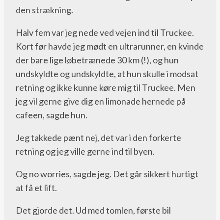
den strækning.
Halv fem var jeg nede ved vejen ind til Truckee.
Kort før havde jeg mødt en ultrarunner, en kvinde
der bare lige løbetrænede 30 km (!), og hun
undskyldte og undskyldte, at hun skulle i modsat
retning og ikke kunne køre mig til Truckee. Men
jeg vil gerne give dig en limonade hernede på
cafeen, sagde hun.
Jeg takkede pænt nej, det var i den forkerte
retning og jeg ville gerne ind til byen.
Og no worries, sagde jeg. Det går sikkert hurtigt
at få et lift.
Det gjorde det. Ud med tomlen, første bil