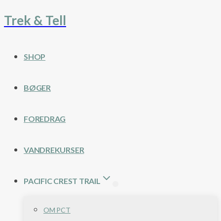
Trek & Tell
Fortsæt
til
indhold
SHOP
BØGER
FOREDRAG
VANDREKURSER
PACIFIC CREST TRAIL
OM PCT