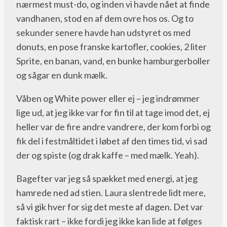
nærmest must-do, og inden vi havde nået at finde
vandhanen, stod en af dem ovre hos os. Og to
sekunder senere havde han udstyret os med
donuts, en pose franske kartofler, cookies, 2 liter
Sprite, en banan, vand, en bunke hamburgerboller
og sågar en dunk mælk.
Våben og White power eller ej – jeg indrømmer
lige ud, at jeg ikke var for fin til at tage imod det, ej
heller var de fire andre vandrere, der kom forbi og
fik del i festmåltidet i løbet af den times tid, vi sad
der og spiste (og drak kaffe – med mælk. Yeah).
Bagefter var jeg så spækket med energi, at jeg
hamrede ned ad stien. Laura slentrede lidt mere,
så vi gik hver for sig det meste af dagen. Det var
faktisk rart – ikke fordi jeg ikke kan lide at følges