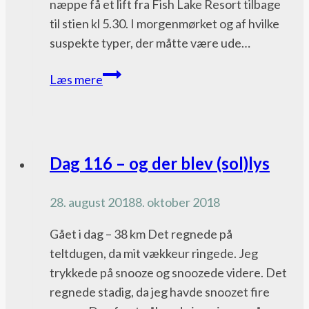
næppe få et lift fra Fish Lake Resort tilbage
til stien kl 5.30. I morgenmørket og af hvilke
suspekte typer, der måtte være ude…
Dag
Læs mere
106
–
Angry
lesbian
Pacific
Dag 116 – og der blev (sol)lys
Crest
Trail
28. august 2018
8. oktober 2018
bloggen
Gået i dag – 38 km Det regnede på
teltdugen, da mit vækkeur ringede. Jeg
trykkede på snooze og snoozede videre. Det
regnede stadig, da jeg havde snoozet fire