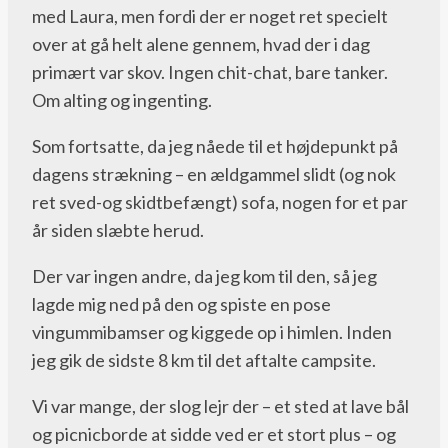
med Laura, men fordi der er noget ret specielt
over at gå helt alene gennem, hvad der i dag
primært var skov. Ingen chit-chat, bare tanker.
Om alting og ingenting.
Som fortsatte, da jeg nåede til et højdepunkt på
dagens strækning – en ældgammel slidt (og nok
ret sved-og skidtbefængt) sofa, nogen for et par
år siden slæbte herud.
Der var ingen andre, da jeg kom til den, så jeg
lagde mig ned på den og spiste en pose
vingummibamser og kiggede op i himlen. Inden
jeg gik de sidste 8 km til det aftalte campsite.
Vi var mange, der slog lejr der – et sted at lave bål
og picnicborde at sidde ved er et stort plus – og