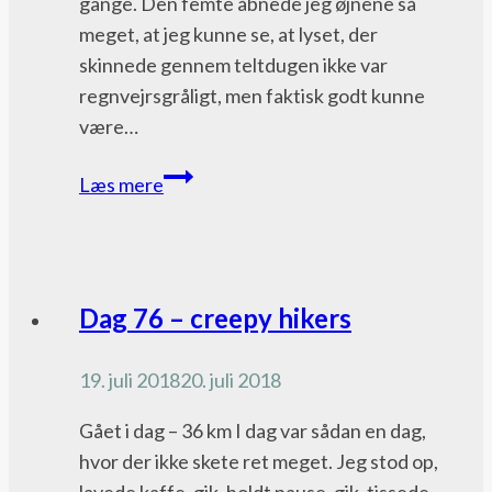
gange. Den femte åbnede jeg øjnene så
meget, at jeg kunne se, at lyset, der
skinnede gennem teltdugen ikke var
regnvejrsgråligt, men faktisk godt kunne
være…
Dag
Læs mere
116
–
og
der
Pacific
Dag 76 – creepy hikers
blev
Crest
(sol)lys
Trail
19. juli 2018
20. juli 2018
bloggen
Gået i dag – 36 km I dag var sådan en dag,
hvor der ikke skete ret meget. Jeg stod op,