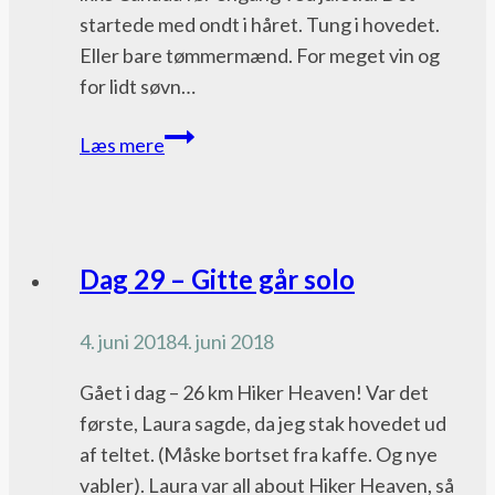
startede med ondt i håret. Tung i hovedet.
Eller bare tømmermænd. For meget vin og
for lidt søvn…
Dag
Læs mere
61
–
fordi
Rosa
Pacific
Dag 29 – Gitte går solo
siger
Crest
det
Trail
4. juni 2018
4. juni 2018
bloggen
Gået i dag – 26 km Hiker Heaven! Var det
første, Laura sagde, da jeg stak hovedet ud
af teltet. (Måske bortset fra kaffe. Og nye
vabler). Laura var all about Hiker Heaven, så