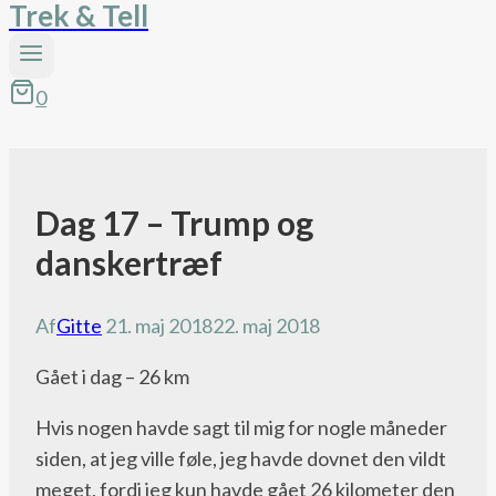
Trek & Tell
0
Dag 17 – Trump og
Pacific
Crest
danskertræf
Trail
bloggen
Af
Gitte
21. maj 2018
22. maj 2018
Gået i dag – 26 km
Hvis nogen havde sagt til mig for nogle måneder
siden, at jeg ville føle, jeg havde dovnet den vildt
meget, fordi jeg kun havde gået 26 kilometer den