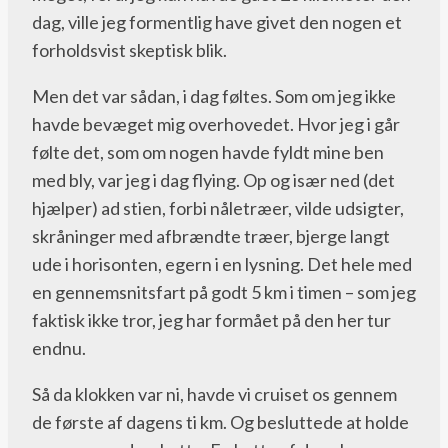
dag, ville jeg formentlig have givet den nogen et
forholdsvist skeptisk blik.
Men det var sådan, i dag føltes. Som om jeg ikke
havde bevæget mig overhovedet. Hvor jeg i går
følte det, som om nogen havde fyldt mine ben
med bly, var jeg i dag flying. Op og især ned (det
hjælper) ad stien, forbi nåletræer, vilde udsigter,
skråninger med afbrændte træer, bjerge langt
ude i horisonten, egern i en lysning. Det hele med
en gennemsnitsfart på godt 5 km i timen – som jeg
faktisk ikke tror, jeg har formået på den her tur
endnu.
Så da klokken var ni, havde vi cruiset os gennem
de første af dagens ti km. Og besluttede at holde