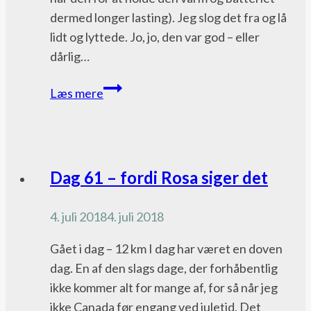
dermed longer lasting). Jeg slog det fra og lå
lidt og lyttede. Jo, jo, den var god – eller
dårlig…
Dag
Læs mere
10
–
den
første
Pacific
Dag 61 – fordi Rosa siger det
quitter
Crest
Trail
4. juli 2018
4. juli 2018
bloggen
Gået i dag – 12 km I dag har været en doven
dag. En af den slags dage, der forhåbentlig
ikke kommer alt for mange af, for så når jeg
ikke Canada før engang ved juletid. Det