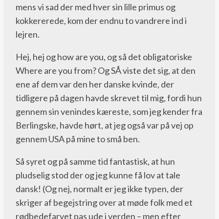
mens vi sad der med hver sin lille primus og
kokkererede, kom der endnu to vandrere ind i
lejren.
Hej, hej og how are you, og så det obligatoriske
Where are you from? Og SÅ viste det sig, at den
ene af dem var den her danske kvinde, der
tidligere på dagen havde skrevet til mig, fordi hun
gennem sin venindes kæreste, som jeg kender fra
Berlingske, havde hørt, at jeg også var på vej op
gennem USA på mine to små ben.
Så syret og på samme tid fantastisk, at hun
pludselig stod der og jeg kunne få lov at tale
dansk! (Og nej, normalt er jeg ikke typen, der
skriger af begejstring over at møde folk med et
rødbedefarvet pas ude i verden – men efter