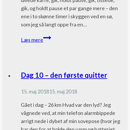
lavede kaffe, gik, holdt pause, gik, tissede,
gik, og holdt pause et par gange mere – den
ene i to skønne timer i skyggen ved en sø,
som jeg så langt oppe fra en…
Dag
Læs mere
76
–
creepy
hikers
Pacific
Dag 10 – den første quitter
Crest
Trail
15. maj 2018
15. maj 2018
bloggen
Gået i dag – 26 km Hvad var den lyd? Jeg
vågnede ved, at min telefon alarmbippede
arrigt nede i dybet af min sovepose (hvor jeg
har den for at holde den varm og batteriet