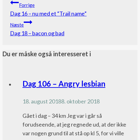
Indlægsnavigation
Forrige
Dag 16 – nu med et “Trail name”
Næste
Dag 18 – bacon og bad
Du er måske også interesseret i
Pacific
Dag 106 – Angry lesbian
Crest
Trail
18. august 2018
8. oktober 2018
bloggen
Gået i dag – 34 km Jeg var i går så
forudseende, at jeg regnede ud, at der ikke
var nogen grund til at stå op kl 5, for vi ville