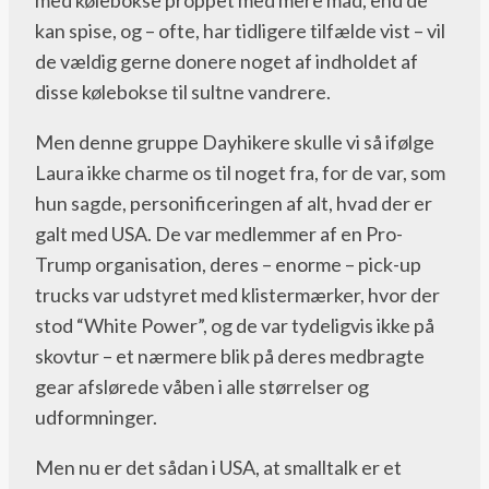
kan spise, og – ofte, har tidligere tilfælde vist – vil
de vældig gerne donere noget af indholdet af
disse kølebokse til sultne vandrere.
Men denne gruppe Dayhikere skulle vi så ifølge
Laura ikke charme os til noget fra, for de var, som
hun sagde, personificeringen af alt, hvad der er
galt med USA. De var medlemmer af en Pro-
Trump organisation, deres – enorme – pick-up
trucks var udstyret med klistermærker, hvor der
stod “White Power”, og de var tydeligvis ikke på
skovtur – et nærmere blik på deres medbragte
gear afslørede våben i alle størrelser og
udformninger.
Men nu er det sådan i USA, at smalltalk er et