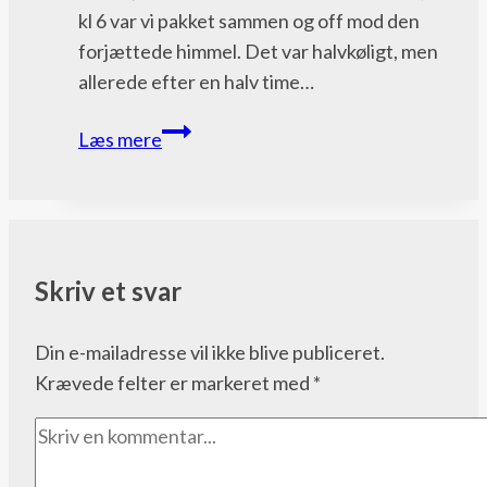
kl 6 var vi pakket sammen og off mod den
forjættede himmel. Det var halvkøligt, men
allerede efter en halv time…
Dag
Læs mere
29
–
Gitte
går
solo
Skriv et svar
Din e-mailadresse vil ikke blive publiceret.
Krævede felter er markeret med
*