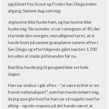
også boet hos Scout og Frodo i San Diego inden
afgang. Samme dag som mig.
Jeg kunne ikke huske ham, og han kunne ikke
huske mig. No wonder, vi var i omegnen af 40, der
startede den morgen, men alligevel syret, at vi
havde boet på samme græsplæne samme aften i
San Diego og efterfølgende gået næsten 1.700
km uden at støde på hinanden før nu.
Bad Boy havde jeg til gengæld ikke set hele
dagen.
Han var småsur i går aftes – “at være kritisk er en
fransk nationalsport”, som han havde belært mig,
da jeg spurgte hvorfor han var så negativ overfor
alting – og min respons på det havde været at