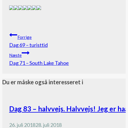
Indlægsnavigation
Forrige
Dag 69 – turisttid
Næste
Dag 71 – South Lake Tahoe
Du er måske også interesseret i
Pacific
Dag 83 – halvvejs. Halvvejs! Jeg er haa
Crest
Trail
26. juli 2018
28. juli 2018