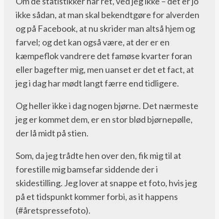
Om de statistikker har ret, ved jeg ikke – det er jo
ikke sådan, at man skal bekendtgøre for alverden
og på Facebook, at nu skrider man altså hjem og
farvel; og det kan også være, at der er en
kæmpeflok vandrere det famøse kvarter foran
eller bagefter mig, men uanset er det et fact, at
jeg i dag har mødt langt færre end tidligere.
Og heller ikke i dag nogen bjørne. Det nærmeste
jeg er kommet dem, er en stor blød bjørnepølle,
der lå midt på stien.
Som, da jeg trådte hen over den, fik mig til at
forestille mig bamsefar siddende der i
skidestilling. Jeg lover at snappe et foto, hvis jeg
på et tidspunkt kommer forbi, as it happens
(#åretspressefoto).