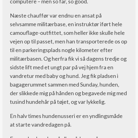
computere – men so far, so good.
Næste chauffør var endnu en ansat på
selvsamme militærbase, en instruktør iført hele
camouflage-outfittet, som heller ikke skulle hele
vejen op til passet, men han transporterede os op
til en parkeringsplads nogle kilometer efter
militærbasen. Og herfra fik vi så dagens tredje og
sidste lift med et ungt par på vej hjem fra en
vandretur med baby og hund. Jeg fik pladsen i
bagagerummet sammen med Sunday, hunden,
der slikkede mig på hånden og begavede mig med
tusind hundehår på tøjet, og var lykkelig.
En halv times hundenusseri er en yndlingsmåde
at starte vandredagen på.