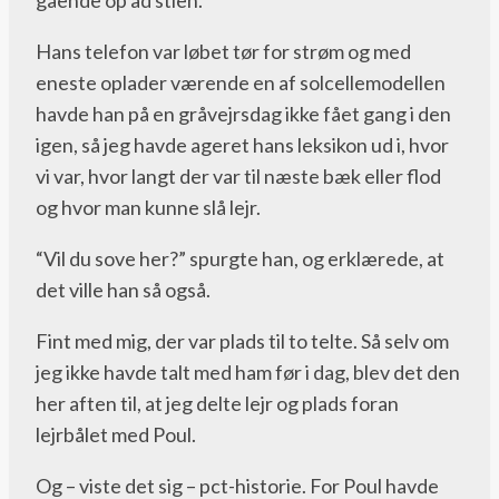
Hans telefon var løbet tør for strøm og med
eneste oplader værende en af solcellemodellen
havde han på en gråvejrsdag ikke fået gang i den
igen, så jeg havde ageret hans leksikon ud i, hvor
vi var, hvor langt der var til næste bæk eller flod
og hvor man kunne slå lejr.
“Vil du sove her?” spurgte han, og erklærede, at
det ville han så også.
Fint med mig, der var plads til to telte. Så selv om
jeg ikke havde talt med ham før i dag, blev det den
her aften til, at jeg delte lejr og plads foran
lejrbålet med Poul.
Og – viste det sig – pct-historie. For Poul havde