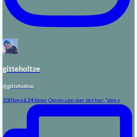
gitteholtze
@gitteholtze
100 km på 24 timer Om en uge sker det her: “den s