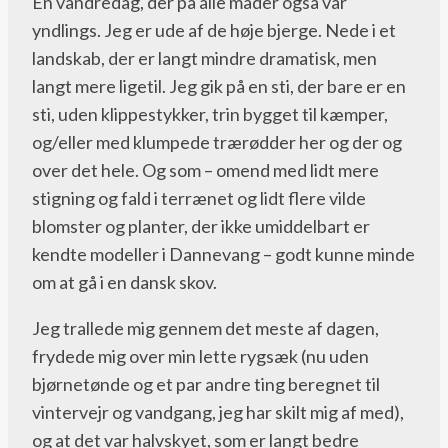
En vandredag, der på alle måder også var
yndlings. Jeg er ude af de høje bjerge. Nede i et
landskab, der er langt mindre dramatisk, men
langt mere ligetil. Jeg gik på en sti, der bare er en
sti, uden klippestykker, trin bygget til kæmper,
og/eller med klumpede trærødder her og der og
over det hele. Og som – omend med lidt mere
stigning og fald i terrænet og lidt flere vilde
blomster og planter, der ikke umiddelbart er
kendte modeller i Dannevang – godt kunne minde
om at gå i en dansk skov.
Jeg trallede mig gennem det meste af dagen,
frydede mig over min lette rygsæk (nu uden
bjørnetønde og et par andre ting beregnet til
vintervejr og vandgang, jeg har skilt mig af med),
og at det var halvskyet, som er langt bedre