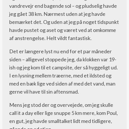
vandrevejr end bagende sol – og pludselig havde
jeg gået 38 km. Nærmest uden at jeg havde
bemærket det. Og uden at jeg på noget tidspunkt
havde pustet og aset og været ved at omkomme
af anstrengelse. Helt vildt fantastisk.
Det er længere lyst nu end for et par måneder
siden – alligevel stoppede jeg, da klokken var 19-
ish og jeg kom til et campsite, der så hyggeligt ud.
I en lysning mellem træerne, med et ildsted og
med en bæk lige ved siden af med det vand, man
gerne vil have til sin aftensmad.
Mens jeg stod der og overvejede, om jeg skulle
call it a day eller lige snuppe 5 km mere, kom Poul,
en gut, jeg havde smalltalket lidt med tidligere,
gående op ad stien.