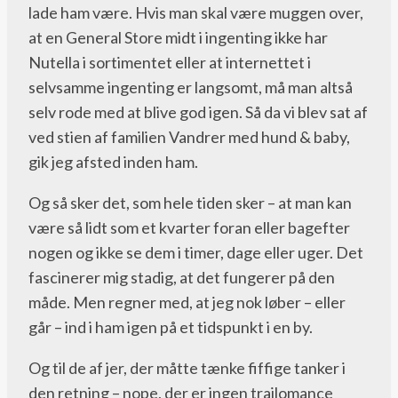
lade ham være. Hvis man skal være muggen over,
at en General Store midt i ingenting ikke har
Nutella i sortimentet eller at internettet i
selvsamme ingenting er langsomt, må man altså
selv rode med at blive god igen. Så da vi blev sat af
ved stien af familien Vandrer med hund & baby,
gik jeg afsted inden ham.
Og så sker det, som hele tiden sker – at man kan
være så lidt som et kvarter foran eller bagefter
nogen og ikke se dem i timer, dage eller uger. Det
fascinerer mig stadig, at det fungerer på den
måde. Men regner med, at jeg nok løber – eller
går – ind i ham igen på et tidspunkt i en by.
Og til de af jer, der måtte tænke fiffige tanker i
den retning – nope, der er ingen trailomance