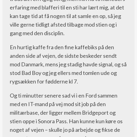
erfaring med blafferi til en sti har lært mig, at det
kan tage tid at få nogen til at samle en op, så jeg
ville gerne tidligt afsted tilbage mod stien og i
gang med den disciplin.
En hurtig kaffe fra den fine kaffebiks på den
anden side af vejen, de sidste beskeder sendt
mod Danmark, mens jeg stadig havde signal, og så
stod Bad Boy og jeg ellers med tomlen ude og
rygsækken for fødderne kl 7.
Og ti minutter senere sad vi i en Ford sammen
med en IT-mand på vej mod sit job på den
militærbase, der ligger mellem Bridgeport og
stien oppe i Sonora Pass. Han kunne kun køre os
noget af vejen – skulle jo på arbejde og fikse de