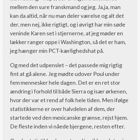
mellem den sure franskmand og jeg. Ja,ja, man
kan da altid, når nu man deler værelse og alt det
der, men nej, ikke rigtigt, og i øvrigt har min søde
veninde Karen set i stjernerne, at jeg møder en
lækker ranger oppe i Washington, så det er ham,
jeg hænger min PCT-kærlighedshat på.
Og med det udpenslet – det passede mig rigtig
fint at gå alene. Jeg mødte udover Poul under
fem mennesker hele dagen. Det er en ret stor
ændring i forhold til både Sierra og især ørkenen,
hvor der var et rend af folk hele tiden. Men ifølge
statistikkerne er over halvdelen af dem, der
startede ved den mexicanske grænse, rejst hjem.
De fleste inden vi nåede bjergene, resten efter.