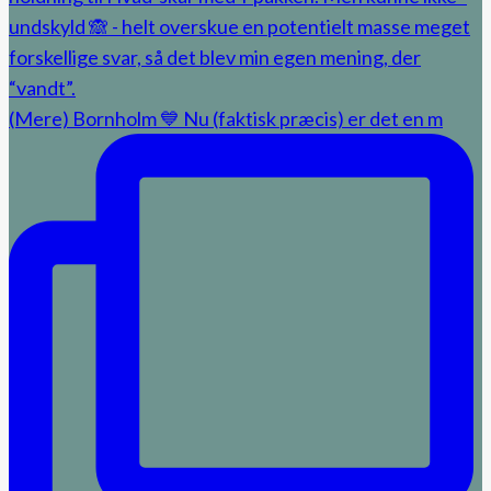
(Mere) Bornholm 💙 Nu (faktisk præcis) er det en m