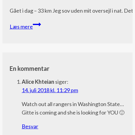
bloggen
Gået i dag – 33 km Jeg sov uden mit oversejl i nat. Det
Dag
Læs mere
83
–
halvvejs.
Halvvejs!
Jeg
En kommentar
er
Alice Khteian
siger:
haaaaalvvejjjs!
14. juli 2018 kl. 11:29 pm
Watch out all rangers in Washington State…
Gitte is coming and she is looking for YOU 🙂
Besvar