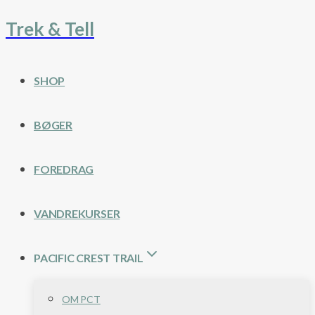
Trek & Tell
Fortsæt
til
indhold
SHOP
BØGER
FOREDRAG
VANDREKURSER
PACIFIC CREST TRAIL
OM PCT