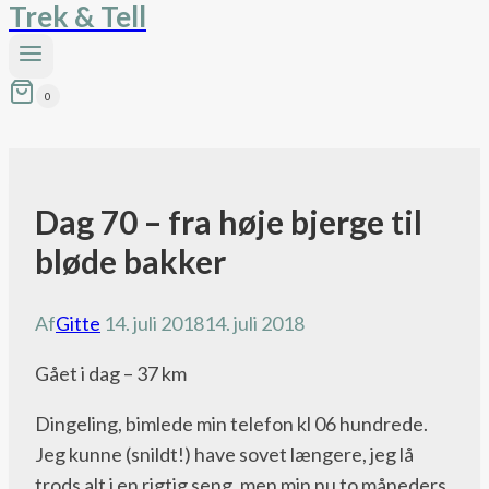
Trek & Tell
0
Dag 70 – fra høje bjerge til
Pacific
Crest
bløde bakker
Trail
bloggen
Af
Gitte
14. juli 2018
14. juli 2018
Gået i dag – 37 km
Dingeling, bimlede min telefon kl 06 hundrede.
Jeg kunne (snildt!) have sovet længere, jeg lå
trods alt i en rigtig seng, men min nu to måneders