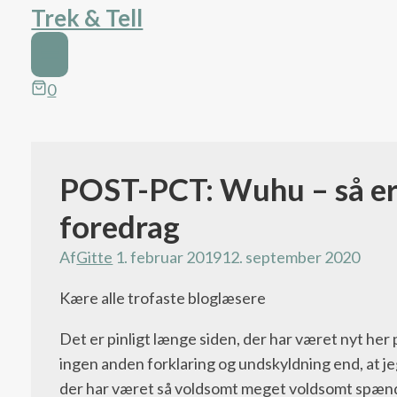
Trek & Tell
0
POST-PCT: Wuhu – så er d
Pacific
Crest
foredrag
Trail
bloggen
Af
Gitte
1. februar 2019
12. september 2020
Kære alle trofaste bloglæsere
Det er pinligt længe siden, der har været nyt her 
ingen anden forklaring og undskyldning end, at jeg 
der har været så voldsomt meget voldsomt spæn