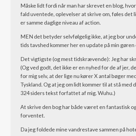
Måske lidt fordi når man har skrevet en blog, hvo
fald uventede, oplevelser at skrive om, føles det l
er samme daglige niveau af action.
MEN det betyder selvfølgelig ikke, at jeg bor under
tids tavshed kommer her en update på min gøren o
Det vigtigste (og mest tidskrævende): Jeg har sk
(Og ved godt, det ikke er en nyhed for de af jer, de
for mig selv, at der lige nu kører X antal bøger me
Tyskland. Og at jeg om lidt kommer til at stå med
324 siders tekst forfattet af mig. Wuhu.)
At skrive den bog har både været en fantastisk o
forventet.
Da jeg foldede mine vandrestave sammen på hotel