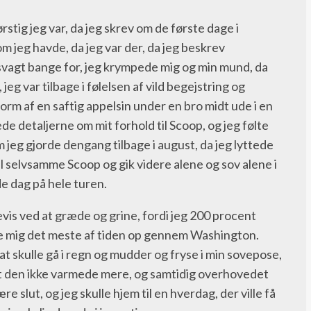
rstig jeg var, da jeg skrev om de første dage i
om jeg havde, da jeg var der, da jeg beskrev
dsvagt bange for, jeg krympede mig og min mund, da
jeg var tilbage i følelsen af vild begejstring og
form af en saftig appelsin under en bro midt ude i en
ede detaljerne om mit forhold til Scoop, og jeg følte
jeg gjorde dengang tilbage i august, da jeg lyttede
l selvsamme Scoop og gik videre alene og sov alene i
e dag på hele turen.
ftevis ved at græde og grine, fordi jeg 200 procent
te mig det meste af tiden op gennem Washington.
 at skulle gå i regn og mudder og fryse i min sovepose,
, at den ikke varmede mere, og samtidig overhovedet
ære slut, og jeg skulle hjem til en hverdag, der ville få