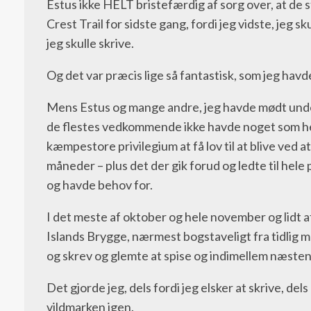
Estus ikke HELT bristefærdig af sorg over, at de s
Crest Trail for sidste gang, fordi jeg vidste, jeg 
jeg skulle skrive.
Og det var præcis lige så fantastisk, som jeg havd
Mens Estus og mange andre, jeg havde mødt undervej
de flestes vedkommende ikke havde noget som hels
kæmpestore privilegium at få lov til at blive ved at
måneder – plus det der gik forud og ledte til hele
og havde behov for.
I det meste af oktober og hele november og lidt 
Islands Brygge, nærmest bogstaveligt fra tidlig 
og skrev og glemte at spise og indimellem næsten 
Det gjorde jeg, dels fordi jeg elsker at skrive, de
vildmarken igen.