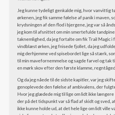
Jeg kunne tydeligt genkalde mig, hvor vanvittig tø
ørkenen, jeg fik samme følelse af panik i maven, s
krydsningen af den flod i bjergene, jeg var så ån
jeg kom til afsnittet om min smertefulde tandpine, 
taknemlighed, da jeg fortalte om fik Trail Magic i 
vindblæst ørken, jeg fnisede fjollet, da jeg udfold
mig derhjemme ved spisebordet lige så stærk, som 
til min mavefornemmelse og sagde farvel og tak ti
en mørk skov efter den første klamme, regntåged
Og da jeg nåede til de sidste kapitler, var jeg ski
genoplevede den følelse af ambivalens, der fulg
Hvor jeg glædede mig til lige om lidt ikke længere
der på det tidspunkt var så flad af skidt og sved
ikke kunne holde ud, at det hele lige om lidt ville v