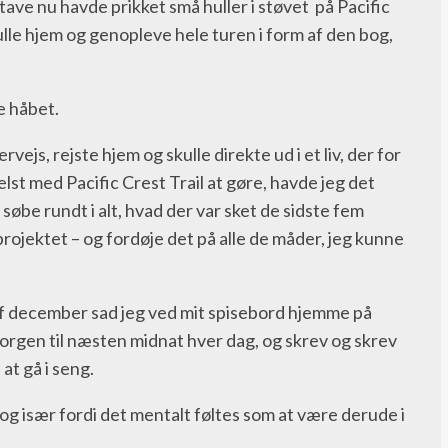
tave nu havde prikket små huller i støvet på Pacific
skulle hjem og genopleve hele turen i form af den bog,
e håbet.
s, rejste hjem og skulle direkte ud i et liv, der for
t med Pacific Crest Trail at gøre, havde jeg det
 søbe rundt i alt, hvad der var sket de sidste fem
 projektet – og fordøje det på alle de måder, jeg kunne
af december sad jeg ved mit spisebord hjemme på
morgen til næsten midnat hver dag, og skrev og skrev
at gå i seng.
ls og især fordi det mentalt føltes som at være derude i