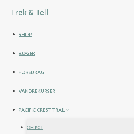
Fortsæt
Trek & Tell
til
indhold
SHOP
BØGER
FOREDRAG
VANDREKURSER
PACIFIC CREST TRAIL
OM PCT