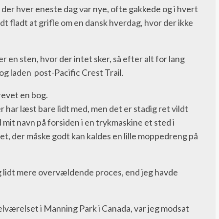
r der hver eneste dag var nye, ofte gakkede og i hvert
idt fladt at grifle om en dansk hverdag, hvor der ikke
 en sten, hvor der intet sker, så efter alt for lang
g laden post-Pacific Crest Trail.
revet en bog.
r har læst bare lidt med, men det er stadig ret vildt
d mit navn på forsiden i en trykmaskine et sted i
 det, der måske godt kan kaldes en lille moppedreng på
g lidt mere overvældende proces, end jeg havde
værelset i Manning Park i Canada, var jeg modsat