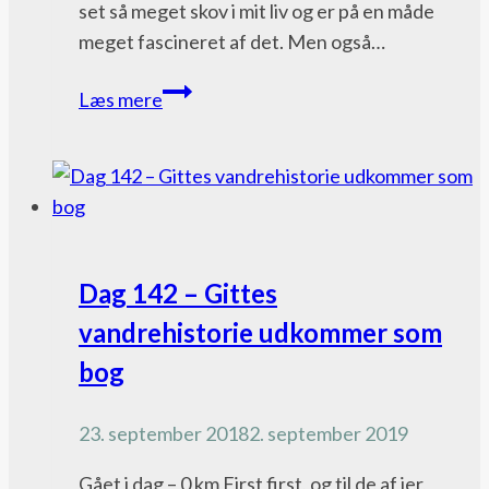
set så meget skov i mit liv og er på en måde
meget fascineret af det. Men også…
Dag
Læs mere
109
–
hvad
gør
vi,
hvis
Pacific
Dag 142 – Gittes
du
Crest
vandrehistorie udkommer som
dør?
Trail
bog
bloggen
23. september 2018
2. september 2019
Gået i dag – 0 km First first, og til de af jer,