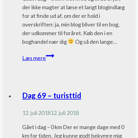
der ikke magter at læse et langt blogindlæg
for at finde ud af, om der er hold i
overskriften: ja, min blog bliver til en bog,
der udkommer til foråret. Køb den i en
boghandel nær dig
Og så den lange…
Dag
Læs mere
142
–
Gittes
vandrehistorie
Pacific
Dag 69 – turisttid
udkommer
Crest
som
Trail
12. juli 2018
12. juli 2018
bog
bloggen
Gået i dag – 0 km Der er mange dage med 0
km for tiden. Jeg kunne godt bekymre mig