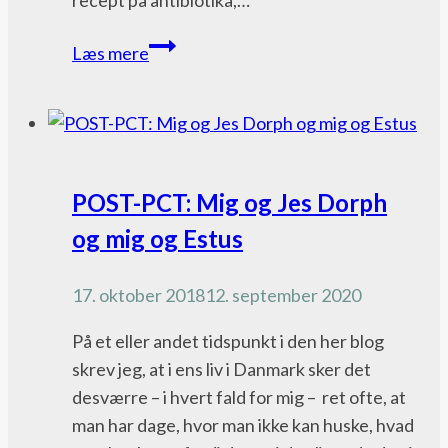
Dag
Læs mere
94
–
og
SÅ
fik
Pacific
POST-PCT: Mig og Jes Dorph
jeg
Crest
og mig og Estus
blærebetændelse
Trail
bloggen
17. oktober 2018
12. september 2020
På et eller andet tidspunkt i den her blog
skrev jeg, at i ens liv i Danmark sker det
desværre – i hvert fald for mig – ret ofte, at
man har dage, hvor man ikke kan huske, hvad