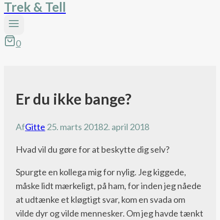
Trek & Tell
0
Er du ikke bange?
Pacific
Crest
Trail
Af
Gitte
25. marts 2018
2. april 2018
bloggen
Hvad vil du gøre for at beskytte dig selv?
Spurgte en kollega mig for nylig. Jeg kiggede,
måske lidt mærkeligt, på ham, for inden jeg nåede
at udtænke et kløgtigt svar, kom en svada om
vilde dyr og vilde mennesker. Om jeg havde tænkt