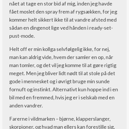
nået at tage en stor bid af mig, inden jeg havde
fået moslet den spray frem af rygsækken, for jeg
kommer helt sikkert ikke til at vandre afsted med
sådan en dingenot lige ved hånden i ready-set-
pust-mode.
Helt off er min kollga selvfølgelig ikke, for nej,
man kan aldrig vide, hvem der samler en op, når
man tomler, og det vil jeg komme til at gøre rigtig
meget. Men jeg bliver lidt nødt til at stole på det
gode i mennesket og i øvrigt bruge min sunde
fornuft og instinkt. Alternativt kun hoppe ind i en
bil med en fremmed, hvis jeg er i selskab med en
anden vandrer.
Farerne i vildmarken – bjørne, klapperslanger,
skorpioner, og hvad man ellers kan forestille sig,