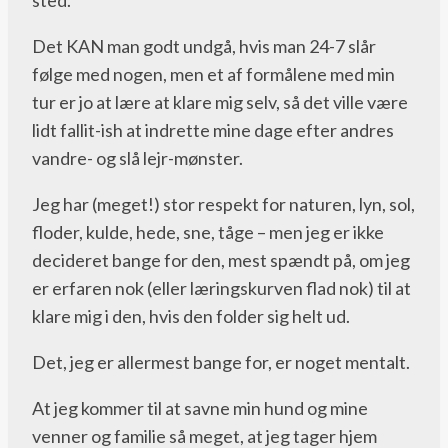
Det KAN man godt undgå, hvis man 24-7 slår
følge med nogen, men et af formålene med min
tur er jo at lære at klare mig selv, så det ville være
lidt fallit-ish at indrette mine dage efter andres
vandre- og slå lejr-mønster.
Jeg har (meget!) stor respekt for naturen, lyn, sol,
floder, kulde, hede, sne, tåge – men jeg er ikke
decideret bange for den, mest spændt på, om jeg
er erfaren nok (eller læringskurven flad nok) til at
klare mig i den, hvis den folder sig helt ud.
Det, jeg er allermest bange for, er noget mentalt.
At jeg kommer til at savne min hund og mine
venner og familie så meget, at jeg tager hjem