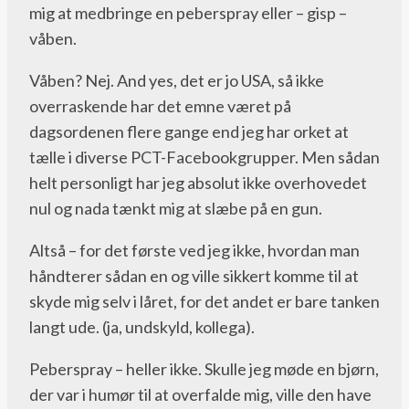
mig at medbringe en peberspray eller – gisp –
våben.
Våben? Nej. And yes, det er jo USA, så ikke
overraskende har det emne været på
dagsordenen flere gange end jeg har orket at
tælle i diverse PCT-Facebookgrupper. Men sådan
helt personligt har jeg absolut ikke overhovedet
nul og nada tænkt mig at slæbe på en gun.
Altså – for det første ved jeg ikke, hvordan man
håndterer sådan en og ville sikkert komme til at
skyde mig selv i låret, for det andet er bare tanken
langt ude. (ja, undskyld, kollega).
Peberspray – heller ikke. Skulle jeg møde en bjørn,
der var i humør til at overfalde mig, ville den have