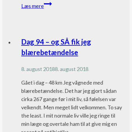
Dag
Læs mere
42
–
slut
med
Pacific
Dag 94 – og SÅ fik jeg
sand
Crest
blærebetændelse
og
Trail
slanger.
bloggen
8. august 2018
8. august 2018
Hej
til
Gået i dag – 48 km Jeg vågnede med
bjørne
blærebetændelse. Det har jeg gjort sådan
og
cirka 267 gange før i mit liv, så følelsen var
bjerge
velkendt. Men meget lidt velkommen. To say
the least. I mit normale liv ville jeg ringe til
min læge og overtale ham til at give mig en
recept på antibiotika,…