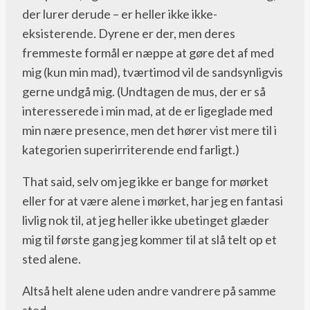
der lurer derude – er heller ikke ikke-
eksisterende. Dyrene er der, men deres
fremmeste formål er næppe at gøre det af med
mig (kun min mad), tværtimod vil de sandsynligvis
gerne undgå mig. (Undtagen de mus, der er så
interesserede i min mad, at de er ligeglade med
min nære presence, men det hører vist mere til i
kategorien superirriterende end farligt.)
That said, selv om jeg ikke er bange for mørket
eller for at være alene i mørket, har jeg en fantasi
livlig nok til, at jeg heller ikke ubetinget glæder
mig til første gang jeg kommer til at slå telt op et
sted alene.
Altså helt alene uden andre vandrere på samme
sted.