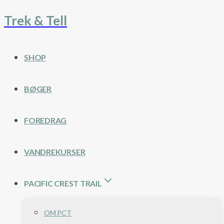
Trek & Tell
Fortsæt
til
indhold
SHOP
BØGER
FOREDRAG
VANDREKURSER
PACIFIC CREST TRAIL
OM PCT