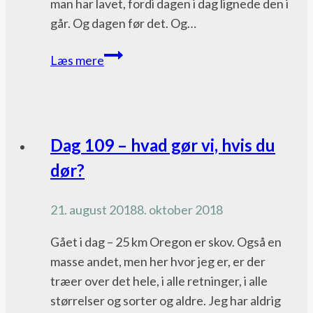
man har lavet, fordi dagen i dag lignede den i
går. Og dagen før det. Og…
POST-
Læs mere
PCT:
Mig
og
Jes
Pacific
Dag 109 – hvad gør vi, hvis du
Dorph
Crest
dør?
og
Trail
mig
bloggen
21. august 2018
8. oktober 2018
og
Estus
Gået i dag – 25 km Oregon er skov. Også en
masse andet, men her hvor jeg er, er der
træer over det hele, i alle retninger, i alle
størrelser og sorter og aldre. Jeg har aldrig