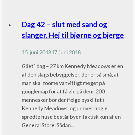
Pacific
Dag 42 – slut med sand og
Crest
slanger. Hej til bjørne og bjerge
Trail
bloggen
15. juni 2018
17. juni 2018
Gået i dag – 27 km Kennedy Meadows er en
af den slags bebyggelser, der er så små, at
man skal zoome vanvittigt meget på
googlemap for at få øje på dem. 200
mennesker bor der ifølge byskiltet i
Kennedy Meadows, og udover nogle
spredte huse består byen faktisk kun af en
General Store. Sådan…