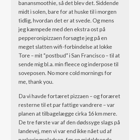
banansmoothie, så det blev det. Siddende
midt i solen, bare for at huske til i morgen
tidlig, hvordan det er at svede. Og mens
jeg kæmpede med den ekstra ost på
pepperonipizzaen forsøgte jeg på en
meget slatten wifi-forbindelse at lokke
Tore – mit “postbud” i San Francisco – til at
sende mig bl.a. min fleece og inderpose til
soveposen. No more cold mornings for
me, thank you.
Da vi havde fortæret pizzaen – og foræret
resterne til et par fattige vandrere – var
planen at tilbagelægge cirka 16 km mere.
De tre første var af den dødssyge slags på
landevej, men vi var end ikke nået ud af
parkeringspladsen, før en midaldrende