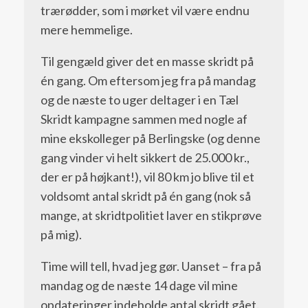
trærødder, som i mørket vil være endnu
mere hemmelige.
Til gengæld giver det en masse skridt på
én gang. Om eftersom jeg fra på mandag
og de næste to uger deltager i en Tæl
Skridt kampagne sammen med nogle af
mine ekskolleger på Berlingske (og denne
gang vinder vi helt sikkert de 25.000 kr.,
der er på højkant!), vil 80 km jo blive til et
voldsomt antal skridt på én gang (nok så
mange, at skridtpolitiet laver en stikprøve
på mig).
Time will tell, hvad jeg gør. Uanset – fra på
mandag og de næste 14 dage vil mine
opdateringer indeholde antal skridt gået.