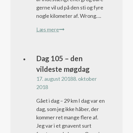
gerne vil ud på den sti og fyre
nogle kilometer af. Wrong….
Dag
Læs mere
103
–
go
Pacific
Dag 105 – den
get
Crest
vildeste møgdag
them,
Trail
17. august 2018
8. oktober
sister
bloggen
2018
Gået i dag – 29 km I dag var en
dag, som jeg ikke håber, der
kommer ret mange flere af.
Jeg var i et gnavent surt