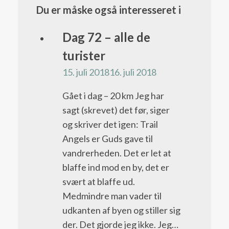
Du er måske også interesseret i
Pacific
Dag 72 – alle de
Crest
turister
Trail
15. juli 2018
16. juli 2018
bloggen
Gået i dag – 20 km Jeg har
sagt (skrevet) det før, siger
og skriver det igen: Trail
Angels er Guds gave til
vandrerheden. Det er let at
blaffe ind mod en by, det er
svært at blaffe ud.
Medmindre man vader til
udkanten af byen og stiller sig
der. Det gjorde jeg ikke. Jeg…