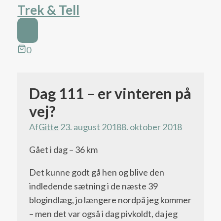
Trek & Tell
0
Dag 111 – er vinteren på
Pacific
Crest
vej?
Trail
Af
Gitte
23. august 2018
8. oktober 2018
bloggen
Gået i dag – 36 km
Det kunne godt gå hen og blive den
indledende sætning i de næste 39
blogindlæg, jo længere nordpå jeg kommer
– men det var også i dag pivkoldt, da jeg