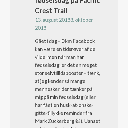
fødselsdag på Pacific
dansker
Trail
Crest Trail
nogensinde
bloggen
gøre
13. august 2018
8. oktober
det?
2018
Gået i dag – 0 km Facebook
kan være en tidsrøver af de
vilde, men når man har
fødselsdag, er det en meget
stor selvtillidsbooster – tænk,
at jeg kender så mange
mennesker, der tænker på
mig på min fødselsdag (eller
har fået en husk-at-ønske-
gitte-tillykke reminder fra
Mark Zuckerberg 😄). Uanset