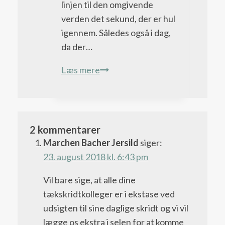
linjen til den omgivende
verden det sekund, der er hul
igennem. Således også i dag,
da der…
Dag
Læs mere
73
–
Opdag
Verden
2 kommentarer
Marchen Bacher Jersild
siger:
23. august 2018 kl. 6:43 pm
Vil bare sige, at alle dine
tækskridtkolleger er i ekstase ved
udsigten til sine daglige skridt og vi vil
lægge os ekstra i selen for at komme