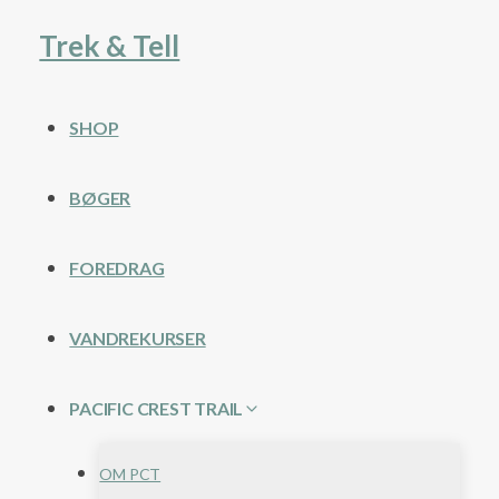
Fortsæt
Trek & Tell
til
indhold
SHOP
BØGER
FOREDRAG
VANDREKURSER
PACIFIC CREST TRAIL
OM PCT