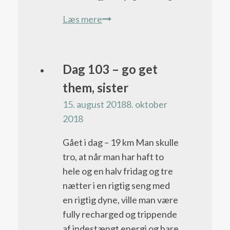
Dag
Læs mere
72
–
alle
Pacific
Dag 103 – go get
de
Crest
them, sister
turister
Trail
15. august 2018
8. oktober
bloggen
2018
Gået i dag – 19 km Man skulle
tro, at når man har haft to
hele og en halv fridag og tre
nætter i en rigtig seng med
en rigtig dyne, ville man være
fully recharged og trippende
af indestængt energi og bare