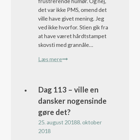
frustrerende humør. Og nej,
det var ikke PMS, omend det
ville have givet mening. Jeg
ved ikke hvorfor. Stien gik fra
at have været hårdtstampet
skovsti med grannåle…
Dag
Læs mere
105
–
den
Pacific
Dag 113 – ville en
vildeste
Crest
dansker nogensinde
møgdag
Trail
gøre det?
bloggen
25. august 2018
8. oktober
2018