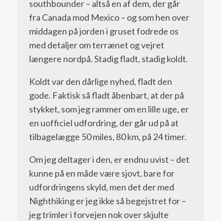
southbounder – altså en af dem, der går
fra Canada mod Mexico – og som hen over
middagen på jorden i gruset fodrede os
med detaljer om terrænet og vejret
længere nordpå. Stadig fladt, stadig koldt.
Koldt var den dårlige nyhed, fladt den
gode. Faktisk så fladt åbenbart, at der på
stykket, som jeg rammer om en lille uge, er
en uofficiel udfordring, der går ud på at
tilbagelægge 50 miles, 80 km, på 24 timer.
Om jeg deltager i den, er endnu uvist – det
kunne på en måde være sjovt, bare for
udfordringens skyld, men det der med
Nighthiking er jeg ikke så begejstret for –
jeg trimler i forvejen nok over skjulte