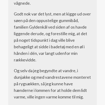
vågnede.
Godt nok var det lyst, men at kigge ud over
søen på den oppustelige gummibåd,
familien Gyldenkål ved siden af os havde
liggende derude, og forestille mig, at det
på noget tidspunkt i dag ville blive
behageligt at sidde i badetøj med en øl i
hånden i dén, var langt udenfor min
rækkevidde.
Og selv da jeg begyndte at vandre, i
dunjakke og med vandrestavene monteret
på rygsækken, så jeg kunne have
hænderne i lommen for at holde dem lidt
varme, ville ingen varme komme til mig.