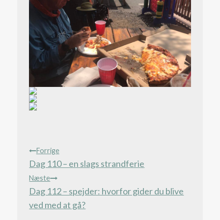
Indlægsnavigation
Forrige
Dag 110 – en slags strandferie
Næste
Dag 112 – spejder: hvorfor gider du blive
ved med at gå?