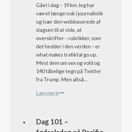
Gået i dag – 19 km Jeg har
været længe nok i journalistik
og især den webbaserede af
slagsen til at vide, at
overskrifter – rubrikker, som
det hedder i den verden – er
what makes trafiktal go up.
Mest dem om sex og vold og
140 tåbelige tegn på Twitter
fra Trump. Men altså…
Dag
Læs mere
113
–
ville
Pacific
Dag 101 –
en
Crest