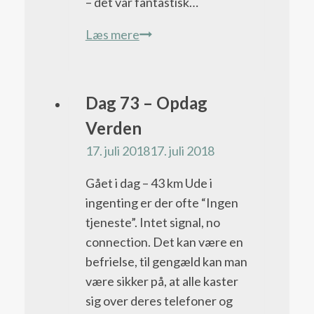
– det var fantastisk…
Dag
Læs mere
101
–
fødselsdag
Pacific
Dag 73 – Opdag
på
Crest
Verden
Pacific
Trail
17. juli 2018
17. juli 2018
Crest
bloggen
Trail
Gået i dag – 43 km Ude i
ingenting er der ofte “Ingen
tjeneste”. Intet signal, no
connection. Det kan være en
befrielse, til gengæld kan man
være sikker på, at alle kaster
sig over deres telefoner og