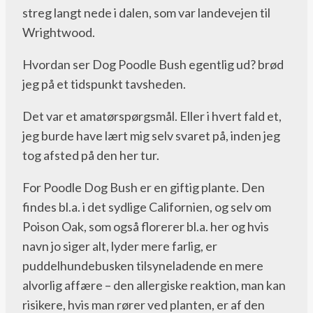
streg langt nede i dalen, som var landevejen til
Wrightwood.
Hvordan ser Dog Poodle Bush egentlig ud? brød
jeg på et tidspunkt tavsheden.
Det var et amatørspørgsmål. Eller i hvert fald et,
jeg burde have lært mig selv svaret på, inden jeg
tog afsted på den her tur.
For Poodle Dog Bush er en giftig plante. Den
findes bl.a. i det sydlige Californien, og selv om
Poison Oak, som også florerer bl.a. her og hvis
navn jo siger alt, lyder mere farlig, er
puddelhundebusken tilsyneladende en mere
alvorlig affære – den allergiske reaktion, man kan
risikere, hvis man rører ved planten, er af den