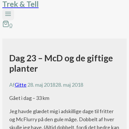
Trek & Tell
0
Dag 23 – McD og de giftige
Pacific
Crest
planter
Trail
bloggen
Af
Gitte
28. maj 2018
28. maj 2018
Gået i dag – 33 km
Jeg havde glædet mig i adskillige dage til fritter
og McFlurry på den gule måge. Dobbelt af hver
skulle jeg have. (Altid dobbelt, fordi det bedre kan