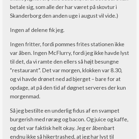
betale sig, som alle der har været på skovtur i
Skanderborg den anden uge i august vil vide.)
Ingen af delene fik jeg.
Ingen fritter, fordi pommes frites stationen ikke
var åben. Ingen McFlurry, fordi jeg ikke havde lyst
til det, da vi ramte den ellers så højt besungne
“restaurant”. Det var morgen, klokken var 8.30,
og vi havde drønet ned ad bjerget – bare for at
opdage, at på den tid af døgnet serveres der kun
morgenmad.
Så jeg bestilte en underlig fidus af en svampet
burgerish med røræg og bacon. Og juice og kaffe,
og det var faktisk helt okay. Jeg er åbenbart
endnu ikke så hikertrashed, at jeg har lyst til