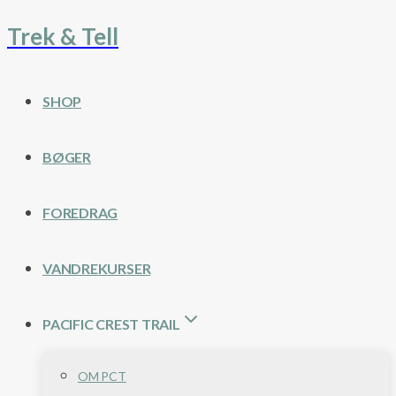
Trek & Tell
Fortsæt
til
indhold
SHOP
BØGER
FOREDRAG
VANDREKURSER
PACIFIC CREST TRAIL
OM PCT