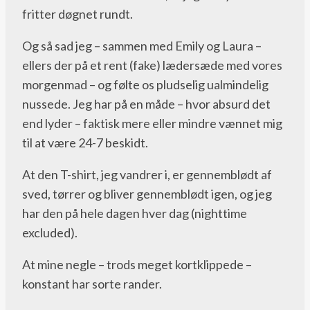
fritter døgnet rundt.
Og så sad jeg – sammen med Emily og Laura –
ellers der på et rent (fake) lædersæde med vores
morgenmad – og følte os pludselig ualmindelig
nussede. Jeg har på en måde – hvor absurd det
end lyder – faktisk mere eller mindre vænnet mig
til at være 24-7 beskidt.
At den T-shirt, jeg vandrer i, er gennemblødt af
sved, tørrer og bliver gennemblødt igen, og jeg
har den på hele dagen hver dag (nighttime
excluded).
At mine negle – trods meget kortklippede –
konstant har sorte rander.