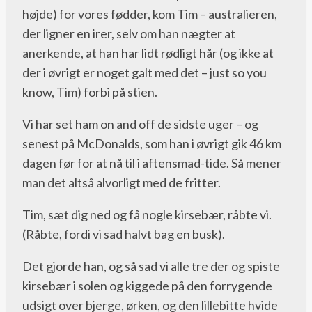
højde) for vores fødder, kom Tim – australieren,
der ligner en irer, selv om han nægter at
anerkende, at han har lidt rødligt hår (og ikke at
der i øvrigt er noget galt med det – just so you
know, Tim) forbi på stien.
Vi har set ham on and off de sidste uger – og
senest på McDonalds, som han i øvrigt gik 46 km
dagen før for at nå til i aftensmad-tide. Så mener
man det altså alvorligt med de fritter.
Tim, sæt dig ned og få nogle kirsebær, råbte vi.
(Råbte, fordi vi sad halvt bag en busk).
Det gjorde han, og så sad vi alle tre der og spiste
kirsebær i solen og kiggede på den forrygende
udsigt over bjerge, ørken, og den lillebitte hvide