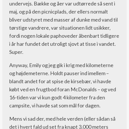
undervejs. Bække og åer var udtørrede så sent i
maj, og på den picnicplads, der ellers normalt
bliver udstyret med masser af dunke med vand til
tørstige vandrere, var situationen lidt usikker,
fordi nogen lokale paphoveder åbenbart tidligere
i år har fundet det utroligt sjovt at tisse i vandet.
Super.
Anyway, Emily og jeg gik i krig med kilometerne
og højdemeterne. Holdt pauser ind imellem –
blandt andet for at spise de kirsebær, vi havde
købt ved en frugtbod foran McDonalds – og ved
16-tiden var vi kun godt 4 kilometer fra den
campsite, vi havde sat som mål for dagen.
Mens vi sad der, med hele verden (eller sådan så
det i hvert fald ud set fra knapt 3.000 meters