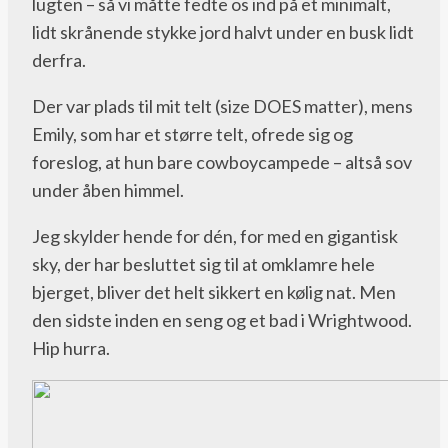
lugten – så vi måtte fedte os ind på et minimalt,
lidt skrånende stykke jord halvt under en busk lidt
derfra.
Der var plads til mit telt (size DOES matter), mens
Emily, som har et større telt, ofrede sig og
foreslog, at hun bare cowboycampede – altså sov
under åben himmel.
Jeg skylder hende for dén, for med en gigantisk
sky, der har besluttet sig til at omklamre hele
bjerget, bliver det helt sikkert en kølig nat. Men
den sidste inden en seng og et bad i Wrightwood.
Hip hurra.