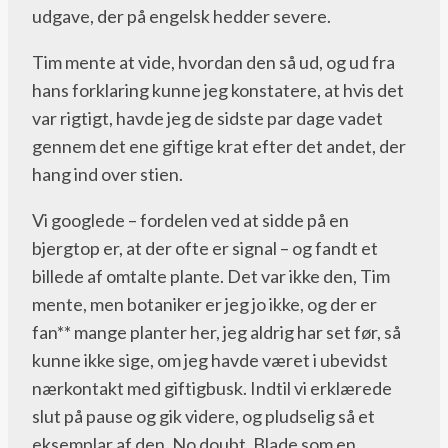
udgave, der på engelsk hedder severe.
Tim mente at vide, hvordan den så ud, og ud fra
hans forklaring kunne jeg konstatere, at hvis det
var rigtigt, havde jeg de sidste par dage vadet
gennem det ene giftige krat efter det andet, der
hang ind over stien.
Vi googlede – fordelen ved at sidde på en
bjergtop er, at der ofte er signal – og fandt et
billede af omtalte plante. Det var ikke den, Tim
mente, men botaniker er jeg jo ikke, og der er
fan** mange planter her, jeg aldrig har set før, så
kunne ikke sige, om jeg havde været i ubevidst
nærkontakt med giftigbusk. Indtil vi erklærede
slut på pause og gik videre, og pludselig så et
eksemplar af den. No doubt. Blade som en