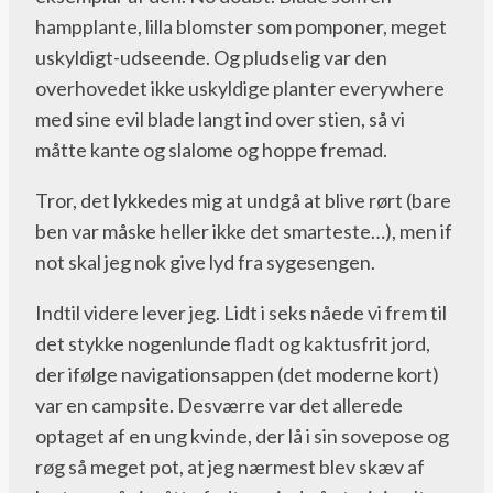
hampplante, lilla blomster som pomponer, meget
uskyldigt-udseende. Og pludselig var den
overhovedet ikke uskyldige planter everywhere
med sine evil blade langt ind over stien, så vi
måtte kante og slalome og hoppe fremad.
Tror, det lykkedes mig at undgå at blive rørt (bare
ben var måske heller ikke det smarteste…), men if
not skal jeg nok give lyd fra sygesengen.
Indtil videre lever jeg. Lidt i seks nåede vi frem til
det stykke nogenlunde fladt og kaktusfrit jord,
der ifølge navigationsappen (det moderne kort)
var en campsite. Desværre var det allerede
optaget af en ung kvinde, der lå i sin sovepose og
røg så meget pot, at jeg nærmest blev skæv af