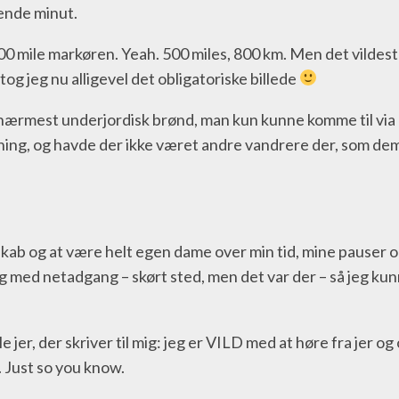
tiende minut.
0 mile markøren. Yeah. 500 miles, 800 km. Men det vildeste er
tog jeg nu alligevel det obligatoriske billede
 nærmest underjordisk brønd, man kun kunne komme til via 
ening, og havde der ikke været andre vandrere der, som de
lskab og at være helt egen dame over min tid, mine pauser 
g med netadgang – skørt sted, men det var der – så jeg ku
 jer, der skriver til mig: jeg er VILD med at høre fra jer og
. Just so you know.