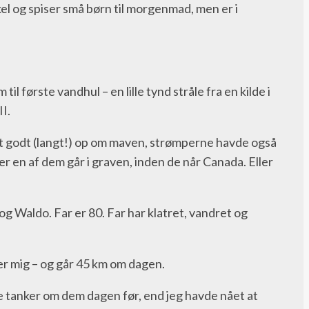
ykel og spiser små børn til morgenmad, men er i
il første vandhul – en lille tynd stråle fra en kilde i
II.
et godt (langt!) op om maven, strømperne havde også
ler en af dem går i graven, inden de når Canada. Eller
 og Waldo. Far er 80. Far har klatret, vandret og
ter mig – og går 45 km om dagen.
e tanker om dem dagen før, end jeg havde nået at