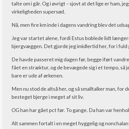
talte om i går. Og i øvrigt – sjovt at det lige er ham,
virkeligheden supersød.
Nå, men fire km inde i dagens vandring blev det udsa
Jeg var startet alene, fordi Estus boblede lidt længere 
bjergvæggen. Det gjorde jeg imidlertid her, for i fuld
De havde passeret mig dagen før, begge iført vandr
fået en stræktur, og de bevægede sig i et tempo, så je
bare er ude af ørkenen.
Men nu stod de altså her, og så smalltalker man, for de
besteget bjerge i meget af sit liv.
OG han har gået pct før. To gange. Da han var henhold
Alt sammen fortalt i en meget hyggelig og nonchalan