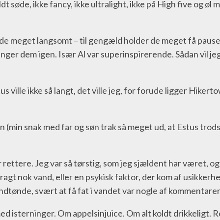
t søde, ikke fancy, ikke ultralight, ikke på High five og øl 
de meget langsomt – til gengæld holder de meget få pauser 
 fanger dem igen. Især Al var superinspirerende. Sådan vil 
ville ikke så langt, det ville jeg, for forude ligger Hikert
en (min snak med far og søn trak så meget ud, at Estus trod
 rettere. Jeg var så tørstig, som jeg sjældent har været, og
bragt nok vand, eller en psykisk faktor, der kom af usikker
ndtønde, svært at få fat i vandet var nogle af kommentare
 isterninger. Om appelsinjuice. Om alt koldt drikkeligt. R