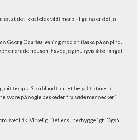
, at det ikke føles vildt mere – lige nu er det jo
en Georg Gearløs løsning med en flaske på en pind,
monstrerede fidusen, havde jeg muligvis ikke fanget
og mit tempo. Som blandt andet betød to timer i
nne svare på nogle beskeder fra søde mennesker i
 om livet i dk. Virkelig. Det er superhyggeligt. Også