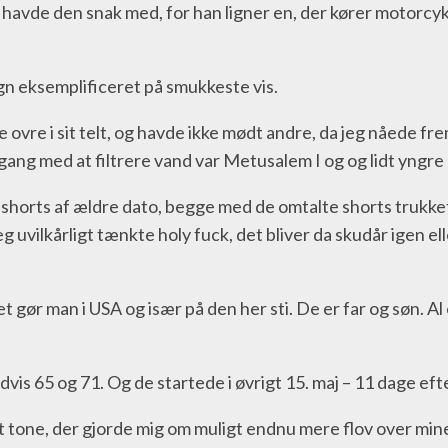
 jeg havde den snak med, for han ligner en, der kører motorc
gn eksemplificeret på smukkeste vis.
ovre i sit telt, og havde ikke mødt andre, da jeg nåede frem t
 gang med at filtrere vand var Metusalem I og og lidt yngre 
eshorts af ældre dato, begge med de omtalte shorts trukk
g uvilkårligt tænkte holy fuck, det bliver da skudår igen el
t gør man i USA og især på den her sti. De er far og søn. Al
vis 65 og 71. Og de startede i øvrigt 15. maj – 11 dage ef
t tone, der gjorde mig om muligt endnu mere flov over min