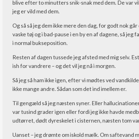
blive efter to minutters snik-snak med dem. De var vild
jeg er vild med dem.
Og så så jeg dem ikke mere den dag, for godt nok går 
vaske tøj og i bad-pause i en by en af dagene, så jeg
i normal bukseposition.
Resten af dagen tussede jeg afsted med mig selv. Estus 
ish for vandrere – og det vil jeg nå i morgen.
Så jeg så ham ikke igen, efter vi mødtes ved vandkild
ikke mange andre. Sådan som det ind imellem er.
Til gengæld så jeg næsten syner. Eller hallucinationer
var tusind grader igen eller fordi jeg ikke havde med
udtørret, dødt dyreskelet i cisternen, næsten tom va
Uanset – jeg drømte om iskold mælk. Om saftevand med