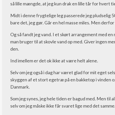
så lille mængde, at jeg kun drak en lille tår for hvert 
Midt i denne frygtelige leg passerede jeg pludselig 50
bare det, jeg gør. Går en hel masse miles. Men derfor 
Og så fandt jeg vand. I et skørt arrangement med en
man bruger til at skovle vand op med. Giver ingen m
den.
Ind imellem er det ok ikke at være helt alene.
Selv om jeg også i dag har været glad for mit eget se
skyggen af et stort egetræ på en bakketop i vinden o
Danmark.
Som jeg synes, jeg hele tiden er bagud med. Men til alle
selv om jeg måske ikke får svaret lige med det samme