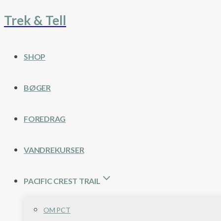
Trek & Tell
Fortsæt
til
indhold
SHOP
BØGER
FOREDRAG
VANDREKURSER
PACIFIC CREST TRAIL
OM PCT