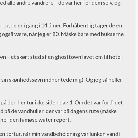
med alle andre vandrere – de var her for dem selv, og
og de er i gang i 14 timer. Forhåbentlig tager de en
jeg også være, når jeg er 80. Måske bare med bukserne
own – et skørt sted af en ghosttown lavet om til hotel-
s sin skønhedssøvn indhentede mig). Og jeg så heller
 på den her tur ikke siden dag 1. Om det var fordi det
hed på de vandhuller, der var på dagens rute (måske
rne i den famøse water report.
en tortur, når min vandbeholdning var lunken vand i