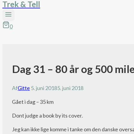
Trek & Tell
0
Dag 31 – 80 år og 500 mil
Pacific
Crest
Trail
Af
Gitte
5. juni 2018
5. juni 2018
bloggen
Gået i dag – 35 km
Dont judge a book by its cover.
Jeg kan ikke lige komme i tanke om den danske oversæt